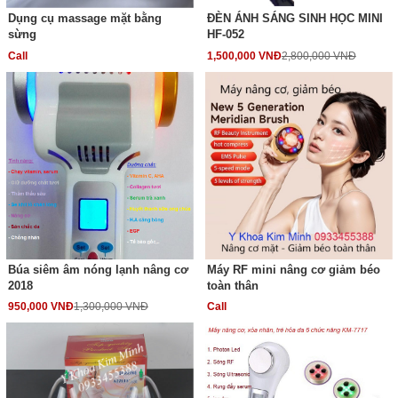
Dụng cụ massage mặt bằng
ĐÈN ÁNH SÁNG SINH HỌC MINI
sừng
HF-052
Call
1,500,000 VNĐ
2,800,000 VNĐ
Búa siêm âm nóng lạnh nâng cơ
Máy RF mini nâng cơ giảm béo
2018
toàn thân
950,000 VNĐ
1,300,000 VNĐ
Call