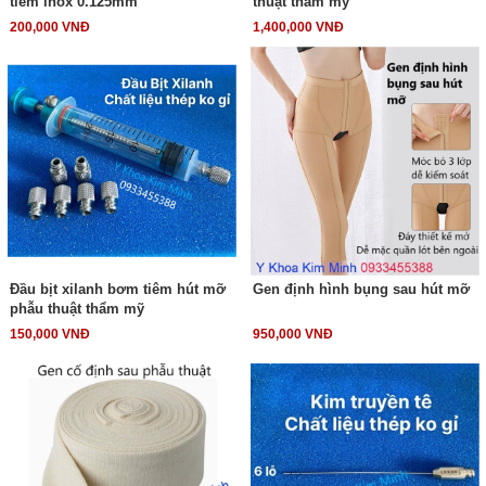
tiêm inox 0.125mm
thuật thẩm mỹ
200,000 VNĐ
1,400,000 VNĐ
Đầu bịt xilanh bơm tiêm hút mỡ
Gen định hình bụng sau hút mỡ
phẫu thuật thẩm mỹ
150,000 VNĐ
950,000 VNĐ