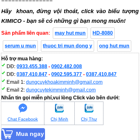
Hãy khoan, đừng vội thoát, click vào biểu tượng
KIMICO - bạn sẽ có những gì bạn mong muốn!
Sản phẩm liên quan:
may hut mun
HD-8080
serum u mun
thuoc tri mun dong y
ong hut mun
Hỗ trợ mua hàng:
DĐ:
0933.455.388
-
0902.482.008
DĐ:
0387.410.847
-
0902.595.377
-
0387.410.847
Email 1:
dungcuykhoakimminh@gmail.com
Email 2:
dungcuytekimminh@gmail.com
Nhắn tin gọi miễn phí,vui lòng Click vào bên dưới:
Chat Facebook
Chị Minh
Chị Thư