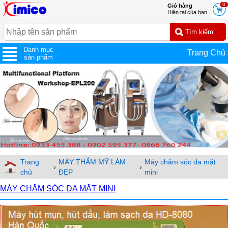
0
Giỏ hàng
Hiện tại của bạn...
Danh mục
Trang Chủ
sản phẩm
Trang
MÁY THẨM MỸ LÀM
Máy chăm sóc da mặt
›
›
chủ
ĐẸP
mini
MÁY CHĂM SÓC DA MẶT MINI