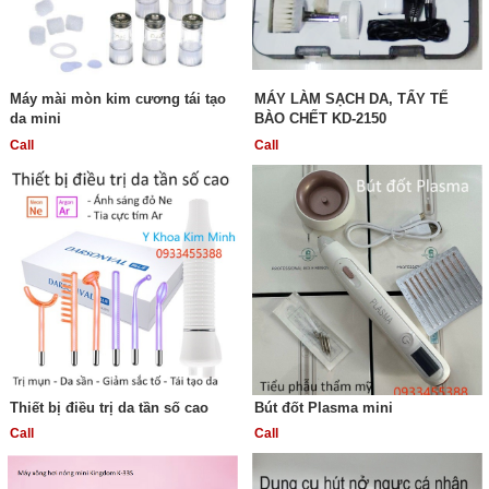
Máy mài mòn kim cương tái tạo
MÁY LÀM SẠCH DA, TẨY TẾ
da mini
BÀO CHẾT KD-2150
Call
Call
Thiết bị điều trị da tần số cao
Bút đốt Plasma mini
Call
Call