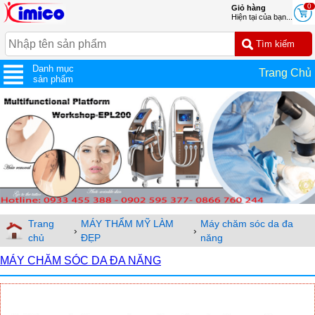
0
Giỏ hàng
Hiện tại của bạn...
Danh mục
Trang Chủ
sản phẩm
Trang
MÁY THẨM MỸ LÀM
Máy chăm sóc da đa
›
›
chủ
ĐẸP
năng
MÁY CHĂM SÓC DA ĐA NĂNG