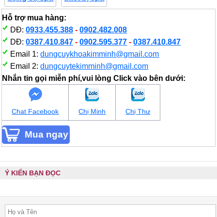
Hỗ trợ mua hàng:
DĐ:
0933.455.388
-
0902.482.008
DĐ:
0387.410.847
-
0902.595.377
-
0387.410.847
Email 1:
dungcuykhoakimminh@gmail.com
Email 2:
dungcuytekimminh@gmail.com
Nhắn tin gọi miễn phí,vui lòng Click vào bên dưới:
Chat Facebook
Chị Minh
Chị Thư
Ý KIẾN BẠN ĐỌC