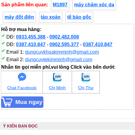
Sản phẩm liên quan:
M1897
máy chăm sóc da
máy đốt điện
tảo xoán
tế bào gốc
Hỗ trợ mua hàng:
DĐ:
0933.455.388
-
0902.482.008
DĐ:
0387.410.847
-
0902.595.377
-
0387.410.847
Email 1:
dungcuykhoakimminh@gmail.com
Email 2:
dungcuytekimminh@gmail.com
Nhắn tin gọi miễn phí,vui lòng Click vào bên dưới:
Chat Facebook
Chị Minh
Chị Thư
Ý KIẾN BẠN ĐỌC