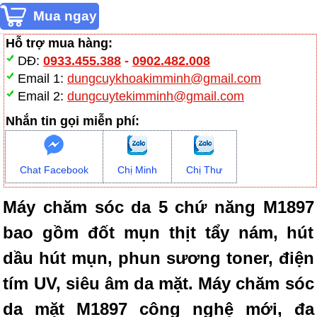
Hỗ trợ mua hàng:
DĐ:
0933.455.388
-
0902.482.008
Email 1:
dungcuykhoakimminh@gmail.com
Email 2:
dungcuytekimminh@gmail.com
Nhắn tin gọi miễn phí:
Chat Facebook
Chị Minh
Chị Thư
Máy chăm sóc da 5 chứ năng M1897
bao gồm đốt mụn thịt tẩy nám, hút
dầu hút mụn, phun sương toner, điện
tím UV, siêu âm da mặt. Máy chăm sóc
da mặt M1897 công nghệ mới, đa