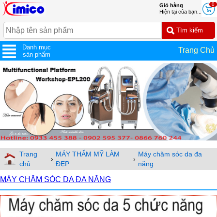
0
Giỏ hàng
Hiện tại của bạn...
Danh mục
Trang Chủ
sản phẩm
Trang
MÁY THẨM MỸ LÀM
Máy chăm sóc da đa
›
›
chủ
ĐẸP
năng
MÁY CHĂM SÓC DA ĐA NĂNG