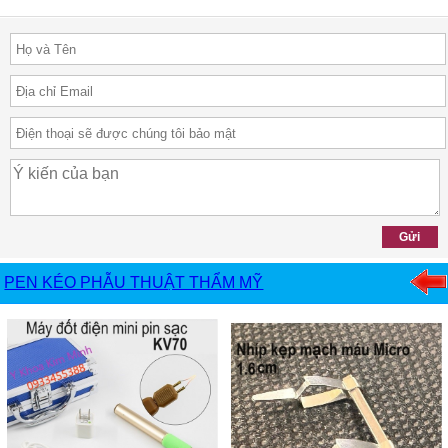
PEN KÉO PHẪU THUẬT THẨM MỸ