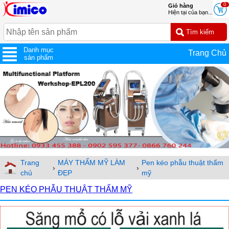
0
Giỏ hàng
Hiện tại của bạn...
Danh mục
Trang Chủ
sản phẩm
Trang
MÁY THẨM MỸ LÀM
Pen kéo phẫu thuật thẩm
›
›
chủ
ĐẸP
mỹ
PEN KÉO PHẪU THUẬT THẨM MỸ