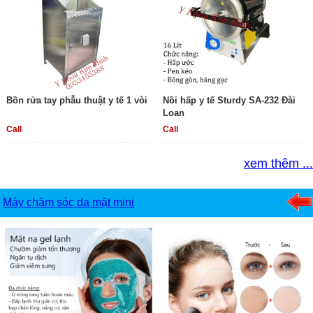
Bồn rửa tay phẫu thuật y tế 1 vòi
Nồi hấp y tế Sturdy SA-232 Đài
Loan
Call
Call
xem thêm ...
Máy chăm sóc da mặt mini