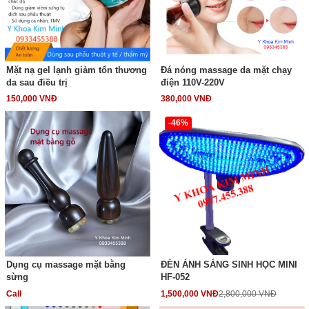
Mặt nạ gel lạnh giảm tổn thương
Đá nóng massage da mặt chạy
da sau điều trị
điện 110V-220V
150,000 VNĐ
380,000 VNĐ
-46%
Dụng cụ massage mặt bằng
ĐÈN ÁNH SÁNG SINH HỌC MINI
sừng
HF-052
Call
1,500,000 VNĐ
2,800,000 VNĐ