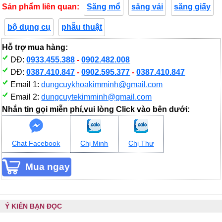
Sản phẩm liên quan:
Săng mổ
săng vải
săng giấy
bộ dụng cụ
phẫu thuật
Hỗ trợ mua hàng:
DĐ:
0933.455.388
-
0902.482.008
DĐ:
0387.410.847
-
0902.595.377
-
0387.410.847
Email 1:
dungcuykhoakimminh@gmail.com
Email 2:
dungcuytekimminh@gmail.com
Nhắn tin gọi miễn phí,vui lòng Click vào bên dưới:
Chat Facebook
Chị Minh
Chị Thư
Ý KIẾN BẠN ĐỌC