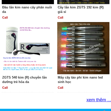
Đầu lăn kim nano cấy phấn nuôi
Cây lăn kim ZGTS 192 kim (R)
da
giá sỉ
Call
Call
ZGTS 540 kim (R) chuyên lăn
Máy cấy tảo phi kim nano led
dưỡng trẻ hóa da
sinh học
Call
Call
xem thêm ...