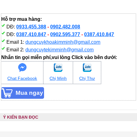
Hỗ trợ mua hàng:
DĐ:
0933.455.388
-
0902.482.008
DĐ:
0387.410.847
-
0902.595.377
-
0387.410.847
Email 1:
dungcuykhoakimminh@gmail.com
Email 2:
dungcuytekimminh@gmail.com
Nhắn tin gọi miễn phí,vui lòng Click vào bên dưới:
Chat Facebook
Chị Minh
Chị Thư
Ý KIẾN BẠN ĐỌC