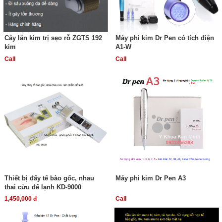
Cây lăn kim trị sẹo rỗ ZGTS 192
Máy phi kim Dr Pen có tích điện
kim
A1-W
Call
Call
Thiết bị đẩy tế bào gốc, nhau
Máy phi kim Dr Pen A3
thai cừu để lạnh KD-9000
1,450,000 đ
Call