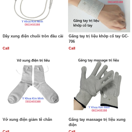
Dây xung điện chuôi tròn đầu cài
Găng tay trị liệu khớp cổ tay GC-
706
Call
Call
Vớ xung điện giảm tê chân
Găng tay massage trị liệu xung
điện
Call
Call