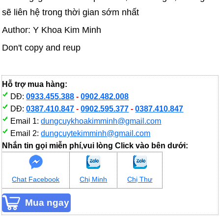
sẽ liên hệ trong thời gian sớm nhất
Author: Y Khoa Kim Minh
Don't copy and reup
Hỗ trợ mua hàng:
DĐ:
0933.455.388
-
0902.482.008
DĐ:
0387.410.847
-
0902.595.377
-
0387.410.847
Email 1:
dungcuykhoakimminh@gmail.com
Email 2:
dungcuytekimminh@gmail.com
Nhắn tin gọi miễn phí,vui lòng Click vào bên dưới:
Chat Facebook
Chị Minh
Chị Thư