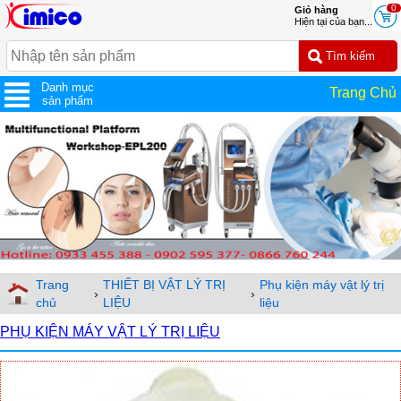
0
Giỏ hàng
Hiện tại của bạn...
Danh mục
Trang Chủ
sản phẩm
Trang
THIẾT BỊ VẬT LÝ TRỊ
Phụ kiện máy vật lý trị
›
›
chủ
LIỆU
liệu
PHỤ KIỆN MÁY VẬT LÝ TRỊ LIỆU