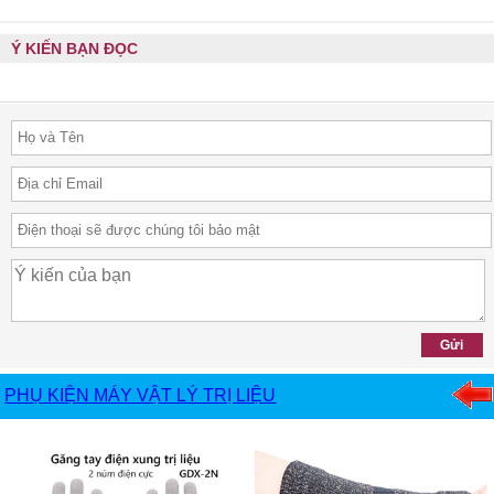
Ý KIẾN BẠN ĐỌC
PHỤ KIỆN MÁY VẬT LÝ TRỊ LIỆU