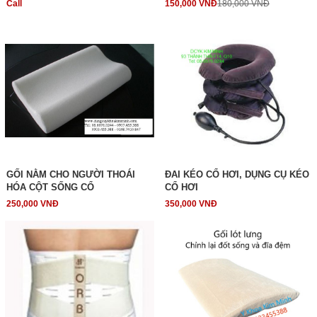
Call
150,000 VNĐ
180,000 VNĐ
GỐI NẰM CHO NGƯỜI THOÁI
ĐAI KÉO CỔ HƠI, DỤNG CỤ KÉO
HÓA CỘT SỐNG CỔ
CỔ HƠI
250,000 VNĐ
350,000 VNĐ