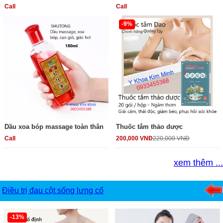
Call
Call
-9%
Dầu xoa bóp massage toàn thân
Thuốc tắm thảo dược
Call
200,000 VNĐ
220,000 VNĐ
xem thêm ...
Điều trị đau cột sống lưng cổ
-13%