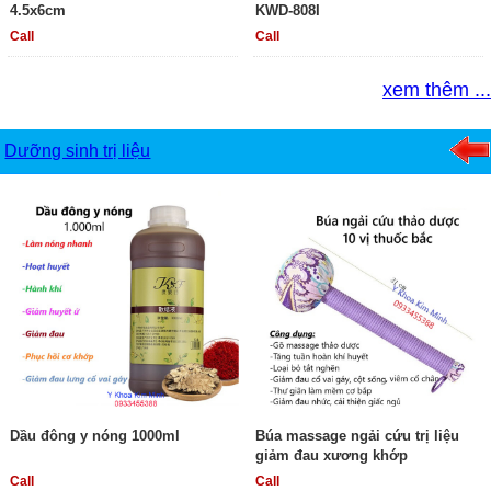
4.5x6cm
KWD-808I
Call
Call
xem thêm ...
Dưỡng sinh trị liệu
Dầu đông y nóng 1000ml
Búa massage ngải cứu trị liệu
giảm đau xương khớp
Call
Call