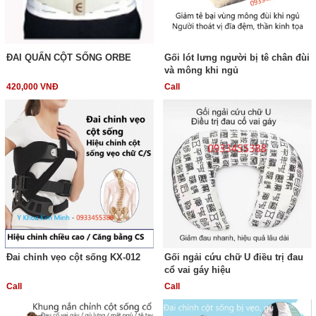
ĐAI QUẤN CỘT SỐNG ORBE
Gối lót lưng người bị tê chân đùi
và mông khi ngủ
420,000 VNĐ
Call
Đai chỉnh vẹo cột sống KX-012
Gối ngải cứu chữ U điều trị đau
cổ vai gáy hiệu
Call
Call