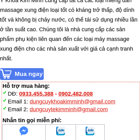
Y Khoa Kim Minh cung cấp tất cả các loại miếng dán
massage xung điện loại tốt có kháng trở thấp, độ dính
tốt và không bị chảy nước, có thể tái sử dụng nhiều lần
ở tần suất cao. Chúng tôi là nhà cung cấp các sản
phẩm phụ kiện liên quan đến các loại máy massage
xung điện cho các nhà sản xuất với giá cả cạnh tranh
nhất.
Hỗ trợ mua hàng:
DĐ:
0933.455.388
-
0902.482.008
Email 1:
dungcuykhoakimminh@gmail.com
Email 2:
dungcuytekimminh@gmail.com
Nhắn tin gọi miễn phí: