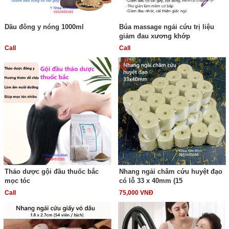
Dầu đông y nóng 1000ml
Búa massage ngải cứu trị liệu
giảm đau xương khớp
Call
Call
Thảo dược gội đầu thuốc bắc
Nhang ngải châm cứu huyệt đạo
mọc tóc
có lỗ 33 x 40mm (15
Call
75,000 VNĐ