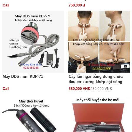
Call
750,000 đ
Máy DDS mini KDP-71
Cây lăn ngải bằng đồng chữa
đau cơ xương khớp cột sống
Call
380,000 VNĐ
430,000 VNĐ