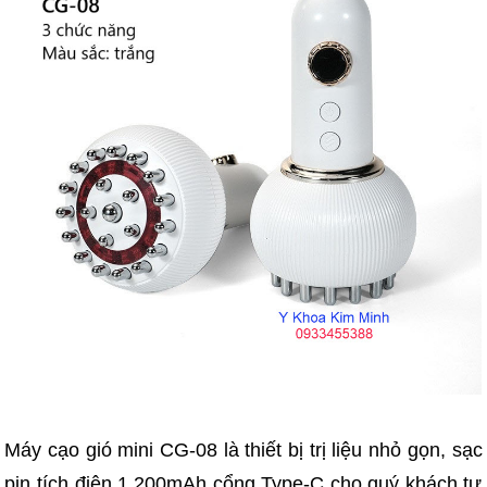
Máy cạo gió mini CG-08 là thiết bị trị liệu nhỏ gọn, sạc
pin tích điện 1.200mAh cổng Type-C cho quý khách tự