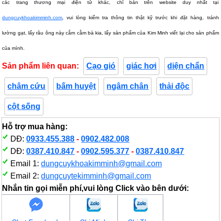
các trang thương mại điện tử khác, chỉ bán trên website duy nhất tại
dungcuykhoakimminh.com
, vui lòng kiểm tra thông tin thật kỹ trước khi đặt hàng, tránh
lường gạt, lấy râu ông này cắm cằm bà kia, lấy sản phẩm của Kim Minh viết lại cho sản phẩm
của mình.
Sản phẩm liên quan:
Cạo gió
giác hơi
diện chẩn
châm cứu
bấm huyệt
ngâm chân
thải độc
cột sống
Hỗ trợ mua hàng:
DĐ:
0933.455.388
-
0902.482.008
DĐ:
0387.410.847
-
0902.595.377
-
0387.410.847
Email 1:
dungcuykhoakimminh@gmail.com
Email 2:
dungcuytekimminh@gmail.com
Nhắn tin gọi miễn phí,vui lòng Click vào bên dưới: