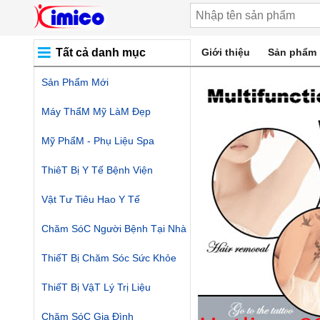
Tất cả danh mục
Giới thiệu
Sản phẩm
Sản Phẩm Mới
Máy ThẩM Mỹ LàM Đẹp
Mỹ PhẩM - Phụ Liệu Spa
ThiêT Bị Y Tế Bệnh Viện
Vật Tư Tiêu Hao Y Tế
Chăm SóC Người Bệnh Tại Nhà
ThiếT Bị Chăm Sóc Sức Khỏe
ThiếT Bị VậT Lý Trị Liệu
Chăm SóC Gia Đình