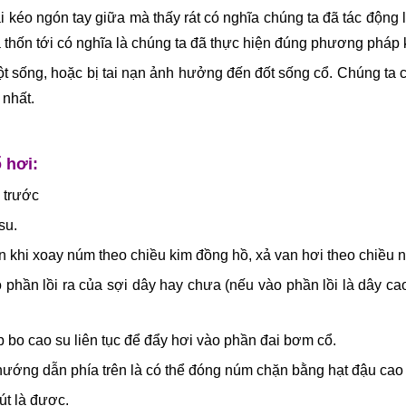
ại kéo ngón tay giữa mà thấy rát có nghĩa chúng ta đã tác động
 thốn tới có nghĩa là chúng ta đã thực hiện đúng phương pháp 
ột sống, hoặc bị tai nạn ảnh hưởng đến đốt sống cổ. Chúng ta c
 nhất.
 hơi:
 trước
su.
n khi xoay núm theo chiều kim đồng hồ, xả van hơi theo chiều
ào phần lồi ra của sợi dây hay chưa (nếu vào phần lồi là dây c
p bo cao su liên tục để đẩy hơi vào phần đai bơm cổ.
hướng dẫn phía trên là có thể đóng núm chặn bằng hạt đậu cao s
út là được.