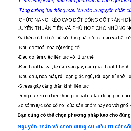
-Giảm căng thẳng, đau nhứt phần vai đầu do ngồi làm 
-Tăng cường lưu thông máu lên não là nguyên nhân của 
CHỨC NĂNG, KÉO CAO ĐỐT SỐNG CỔ TRÁNH ĐĨA
LUYỆN THUẬN TIỆN VÀ PHÙ HỢP CHO NHỮNG N
Đai kéo cổ hơi có thể sử dụng bất cứ lúc nào và bất c
-Đau do thoái hóa cột sống cổ
-Đau do làm việc liên tục với 1 tư thế
-Đau buốt bã vai, tê đau vai gáy, cảm giác buốt 1 bênh
-Đau đầu, hoa mắt, rối loạn giấc ngủ, rối loạn trí nhớ li
-Stress gây căng thần kinh liên tục
Dụng cụ kéo cổ hơi không có bất cứ tác dụng phụ nào 
So sánh lực kéo cổ hơi của sản phẩm này so với ghế ké
Bạn cũng có thể chọn phương pháp kéo cho đúng
Nguyên nhân và chọn dụng cụ điều trị cột số