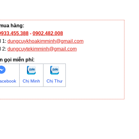
 mua hàng:
0933.455.388
-
0902.482.008
l 1:
dungcuykhoakimminh@gmail.com
l 2:
dungcuytekimminh@gmail.com
n gọi miễn phí:
acebook
Chị Minh
Chị Thư