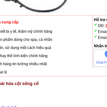
Hỗ trợ
à cung cấp
DĐ:
iết bị y tế, thẩm mỹ chính hãng
Emai
Emai
n phẩm dùng cho spa, cá nhân
Nhắn ti
vấn, sử dụng một cách hiệu quả
hay thế linh kiện chính hãng
Chat F
 hàng tin tưởng nhiều nhất
i lý
oái hóa cột sống cổ