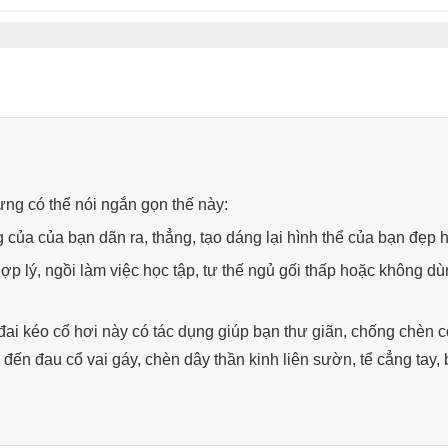
ưng có thể nói ngắn gọn thế này:
g của của bạn dãn ra, thẳng, tạo dáng lại hình thể của bạn đẹp 
ợp lý, ngồi làm việc học tập, tư thế ngủ gối thấp hoặc không dù
đai kéo cổ hơi này có tác dụng giúp bạn thư giãn, chống chèn cộ
n đến đau cổ vai gáy, chèn dây thần kinh liên sườn, tể cẳng tay, 