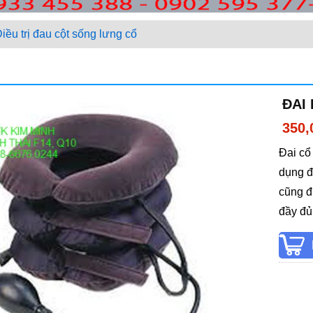
iều trị đau cột sống lưng cổ
ĐAI
350,
Đai cổ
dụng đ
cũng đ
đầy đủ