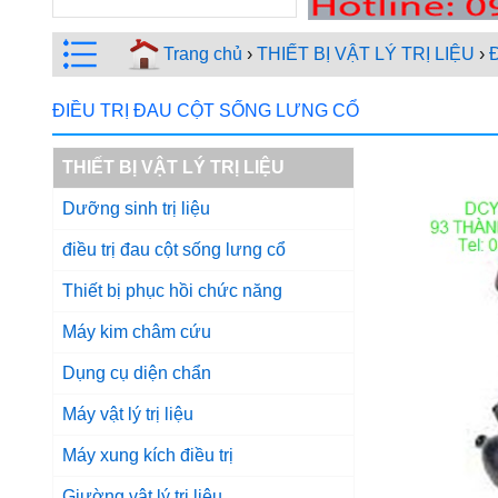
Trang chủ
›
THIẾT BỊ VẬT LÝ TRỊ LIỆU
›
Đ
ĐIỀU TRỊ ĐAU CỘT SỐNG LƯNG CỔ
THIẾT BỊ VẬT LÝ TRỊ LIỆU
Dưỡng sinh trị liệu
điều trị đau cột sống lưng cổ
Thiết bị phục hồi chức năng
Máy kim châm cứu
Dụng cụ diện chẩn
Máy vật lý trị liệu
Máy xung kích điều trị
Giường vật lý trị liệu