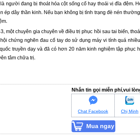
à người đang bị thoát hóa cột sống cổ hay thoái vị đĩa đệm. 
 ép dây thần kinh. Nếu bạn không bị tình trạng đè nén thường x
đệm.
 một chuyên gia chuyên về điều trị phục hồi sau tai biến, thoát 
tục, hội chứng nghẽn đau cổ tay do sử dụng máy vi tính quá nh
g quốc truyền dạy và đã có hơn 20 năm kinh nghiệm tập phục 
ên tâm chữa trị.
Nhắn tin gọi miễn phí,vui lò
Chat Facebook
Chị Minh