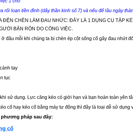
việc 1 chổ
rối loạn tiền đình (dây thần kinh số 7) và nếu để lâu ngày thàn
 ĐỆN CHÈN LÀM ĐAU NHỨC: ĐÂY LÀ 1 DỤNG CỤ TẬP KÉ
GƯỜI BẬN RỘN DO CÔNG VIỆC.
ứ ở đâu mỗi khi chúng ta bị chèn ép cột sống cổ gây đau nhứt đ
 cánh tay
ên tục
khi sử dụng. Lực căng kéo có giới hạn và bạn hoàn toàn yên t
o cổ hay kéo cổ bằng máy tự động thì đây là loại dễ sử dụng v
 phương pháp sau đây:
ng cổ