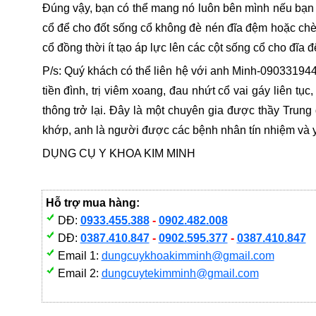
Đúng vậy, bạn có thể mang nó luôn bên mình nếu bạn l
cổ để cho đốt sống cổ không đè nén đĩa đệm hoặc chèn
cổ đồng thời ít tạo áp lực lên các cột sống cổ cho đĩa 
P/s: Quý khách có thể liên hệ với anh Minh-0903319443,
tiền đình, trị viêm xoang, đau nhứt cổ vai gáy liên 
thông trở lại. Đây là một chuyên gia được thầy Trun
khớp, anh là người được các bệnh nhân tín nhiệm và y
DỤNG CỤ Y KHOA KIM MINH
Hỗ trợ mua hàng:
DĐ:
0933.455.388
-
0902.482.008
DĐ:
0387.410.847
-
0902.595.377
-
0387.410.847
Email 1:
dungcuykhoakimminh@gmail.com
Email 2:
dungcuytekimminh@gmail.com