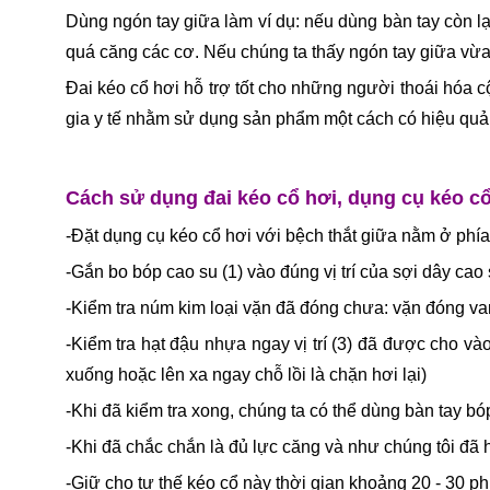
Dùng ngón tay giữa làm ví dụ: nếu dùng bàn tay còn l
quá căng các cơ. Nếu chúng ta thấy ngón tay giữa vừa
Đai kéo cổ hơi hỗ trợ tốt cho những người thoái hóa c
gia y tế nhằm sử dụng sản phẩm một cách có hiệu quả
Cách sử dụng đai kéo cổ hơi, dụng cụ kéo cổ
-Đặt dụng cụ kéo cổ hơi với bệch thắt giữa nằm ở phía
-Gắn bo bóp cao su (1) vào đúng vị trí của sợi dây cao 
-Kiểm tra núm kim loại vặn đã đóng chưa: vặn đóng va
-Kiểm tra hạt đậu nhựa ngay vị trí (3) đã được cho v
xuống hoặc lên xa ngay chỗ lồi là chặn hơi lại)
-Khi đã kiểm tra xong, chúng ta có thể dùng bàn tay bó
-Khi đã chắc chắn là đủ lực căng và như chúng tôi đã 
-Giữ cho tư thế kéo cổ này thời gian khoảng 20 - 30 ph