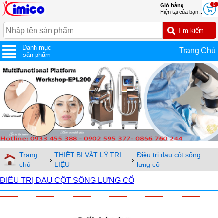
0
Giỏ hàng
Hiện tại của bạn...
Danh mục
Trang Chủ
sản phẩm
Trang
THIẾT BỊ VẬT LÝ TRỊ
Điều trị đau cột sống
›
›
chủ
LIỆU
lưng cổ
ĐIỀU TRỊ ĐAU CỘT SỐNG LƯNG CỔ