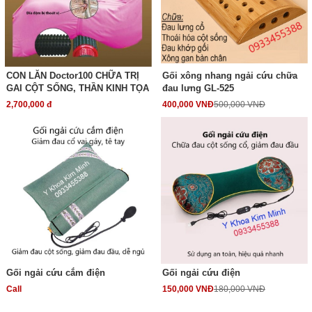
CON LĂN Doctor100 CHỮA TRỊ
Gối xông nhang ngải cứu chữa
GAI CỘT SỐNG, THẦN KINH TỌA
đau lưng GL-525
2,700,000 đ
400,000 VNĐ
500,000 VNĐ
Gối ngải cứu cắm điện
Gối ngải cứu điện
Call
150,000 VNĐ
180,000 VNĐ