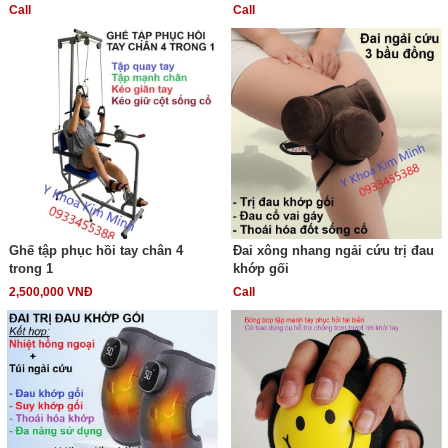
Call
Call
Ghế tập phục hồi tay chân 4
Đai xông nhang ngải cứu trị đau
trong 1
khớp gối
2,500,000 VNĐ
Call