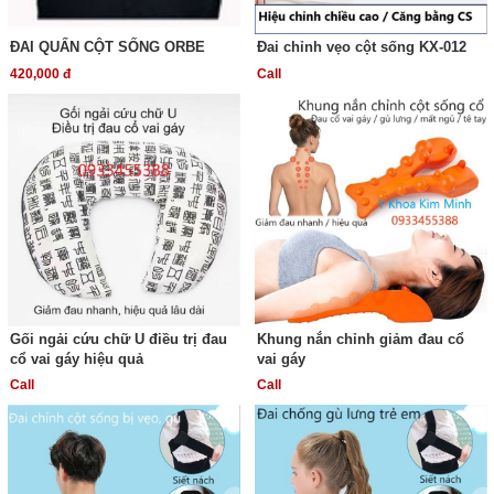
ĐAI QUẤN CỘT SỐNG ORBE
Đai chỉnh vẹo cột sống KX-012
420,000 đ
Call
Gối ngải cứu chữ U điều trị đau
Khung nắn chỉnh giảm đau cổ
cổ vai gáy hiệu quả
vai gáy
Call
Call