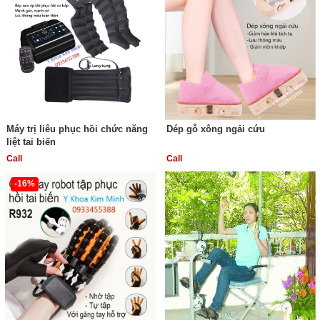
Máy trị liêu phục hồi chức năng
Dép gỗ xông ngải cứu
liệt tai biến
Call
Call
-16%