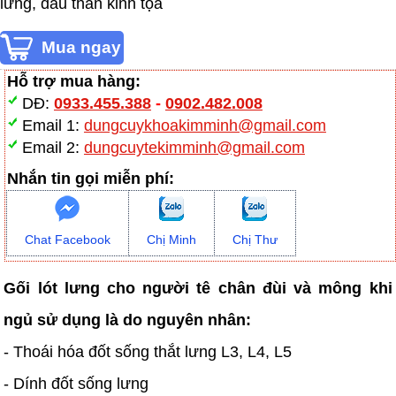
lưng, đau thần kinh tọa
Hỗ trợ mua hàng:
DĐ:
0933.455.388
-
0902.482.008
Email 1:
dungcuykhoakimminh@gmail.com
Email 2:
dungcuytekimminh@gmail.com
Nhắn tin gọi miễn phí:
Chat Facebook
Chị Minh
Chị Thư
Gối lót lưng cho người tê chân đùi và mông khi
ngủ sử dụng là do nguyên nhân:
- Thoái hóa đốt sống thắt lưng L3, L4, L5
- Dính đốt sống lưng