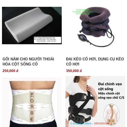
GỐI NẰM CHO NGƯỜI THOÁI
ĐAI KÉO CỔ HƠI, DỤNG CỤ KÉO
HÓA CỘT SỐNG CỔ
CỔ HƠI
250,000 đ
350,000 đ