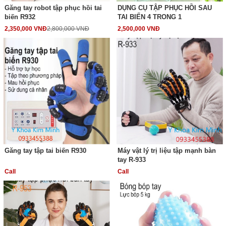
Găng tay robot tập phục hồi tai
DỤNG CỤ TẬP PHỤC HỒI SAU
biến R932
TAI BIẾN 4 TRONG 1
2,350,000 VNĐ
2,800,000 VNĐ
2,500,000 VNĐ
Găng tay tập tai biến R930
Máy vật lý trị liệu tập mạnh bàn
tay R-933
Call
Call