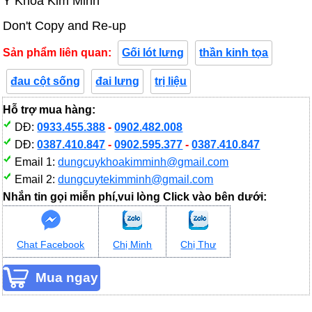
Y Khoa Kim Minh
Don't Copy and Re-up
Sản phẩm liên quan:
Gối lót lưng
thần kinh tọa
đau cột sống
đai lưng
trị liệu
Hỗ trợ mua hàng:
DĐ:
0933.455.388
-
0902.482.008
DĐ:
0387.410.847
-
0902.595.377
-
0387.410.847
Email 1:
dungcuykhoakimminh@gmail.com
Email 2:
dungcuytekimminh@gmail.com
Nhắn tin gọi miễn phí,vui lòng Click vào bên dưới:
Chat Facebook
Chị Minh
Chị Thư