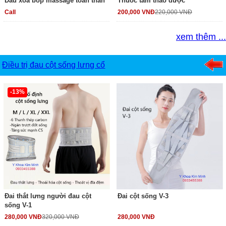
Dầu xoa bóp massage toàn thân
Thuốc tắm thảo dược
Call
200,000 VNĐ
220,000 VNĐ
xem thêm ...
Điều trị đau cột sống lưng cổ
-13%
Đai thắt lưng người đau cột
Đai cột sống V-3
sống V-1
280,000 VNĐ
320,000 VNĐ
280,000 VNĐ