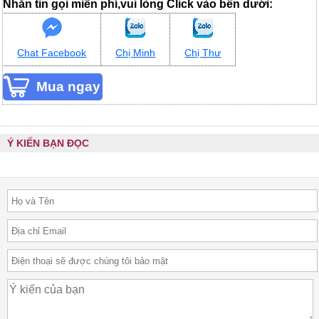
Nhắn tin gọi miễn phí,vui lòng Click vào bên dưới:
Chat Facebook
Chị Minh
Chị Thư
Ý KIẾN BẠN ĐỌC