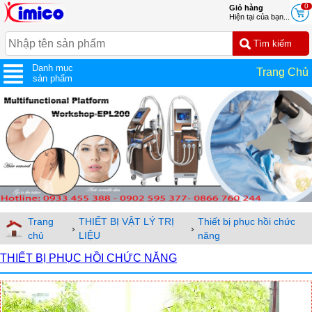
0
Giỏ hàng
Hiện tại của bạn...
Danh mục
Trang Chủ
sản phẩm
Trang
THIẾT BỊ VẬT LÝ TRỊ
Thiết bị phục hồi chức
›
›
chủ
LIỆU
năng
THIẾT BỊ PHỤC HỒI CHỨC NĂNG