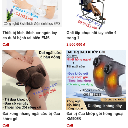
Thiết bị kích thích cơ ngón tay
Ghế tập phục hồi tay chân 4
co duỗi bệnh tai biến EMS
trong 1
Call
2,500,000 đ
Đai xông nhang ngải cứu trị đau
Đai trị đau khớp gối hồng ngoại
khớp gối
KM906B
Call
Call