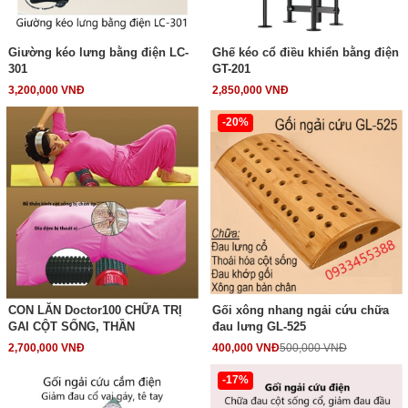
Giường kéo lưng bằng điện LC-
Ghế kéo cổ điều khiển bằng điện
301
GT-201
3,200,000 VNĐ
2,850,000 VNĐ
-20%
CON LĂN Doctor100 CHỮA TRỊ
Gối xông nhang ngải cứu chữa
GAI CỘT SỐNG, THẦN
đau lưng GL-525
2,700,000 VNĐ
400,000 VNĐ
500,000 VNĐ
-17%