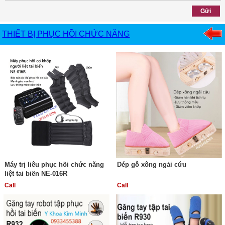
THIẾT BỊ PHỤC HỒI CHỨC NĂNG
Máy trị liêu phục hồi chức năng
Dép gỗ xông ngải cứu
liệt tai biến NE-016R
Call
Call