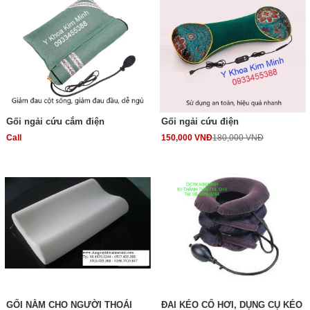
Gối ngải cứu cắm điện
Gối ngải cứu điện
Call
150,000 VNĐ
180,000 VNĐ
GỐI NẰM CHO NGƯỜI THOÁI
ĐAI KÉO CỔ HƠI, DỤNG CỤ KÉO