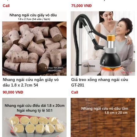
Call
75,000 VNĐ
Nhang ngải cứu ngắn giấy vỏ
Giá treo xông nhang ngải cứu
dâu 1.8 x 2.7cm 54
GT-201
90,000 VNĐ
Call