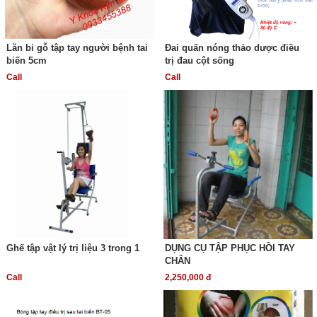
Lăn bi gỗ tập tay người bệnh tai
Đai quấn nóng thảo dược điều
biến 5cm
trị đau cột sống
Call
Call
Ghế tập vật lý trị liệu 3 trong 1
DỤNG CỤ TẬP PHỤC HỒI TAY
CHÂN
Call
2,250,000 đ