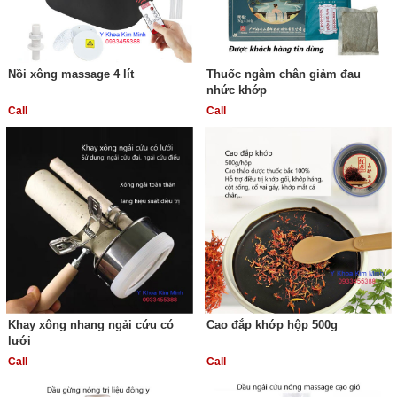
Nồi xông massage 4 lít
Thuốc ngâm chân giảm đau
nhức khớp
Call
Call
Khay xông nhang ngải cứu có
Cao đắp khớp hộp 500g
lưới
Call
Call