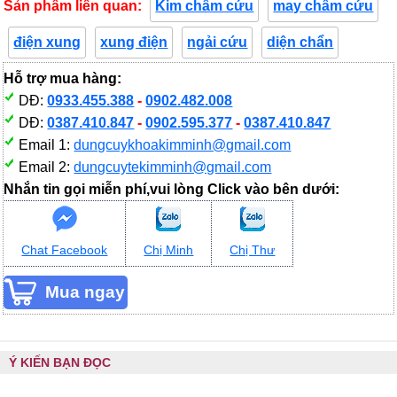
Sản phẩm liên quan:
Kim châm cứu
may châm cứu
điện xung
xung điện
ngải cứu
diện chẩn
Hỗ trợ mua hàng:
DĐ:
0933.455.388
-
0902.482.008
DĐ:
0387.410.847
-
0902.595.377
-
0387.410.847
Email 1:
dungcuykhoakimminh@gmail.com
Email 2:
dungcuytekimminh@gmail.com
Nhắn tin gọi miễn phí,vui lòng Click vào bên dưới:
Chat Facebook
Chị Minh
Chị Thư
Ý KIẾN BẠN ĐỌC