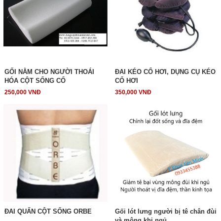
GỐI NẰM CHO NGƯỜI THOÁI
ĐAI KÉO CỔ HƠI, DỤNG CỤ KÉO
HÓA CỘT SỐNG CỔ
CỔ HƠI
250,000 VNĐ
350,000 VNĐ
ĐAI QUẤN CỘT SỐNG ORBE
Gối lót lưng người bị tê chân đùi
và mông khi ngủ