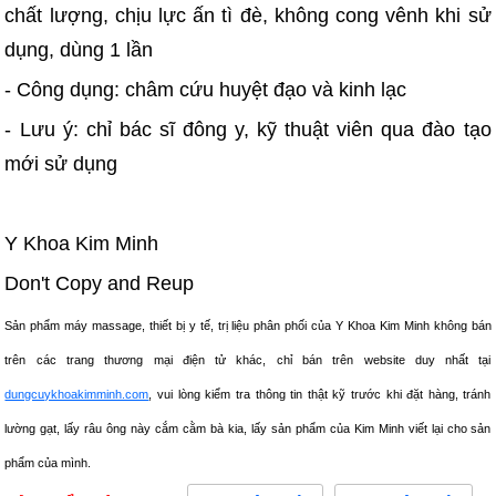
chất lượng, chịu lực ấn tì đè, không cong vênh khi sử
dụng, dùng 1 lần
- Công dụng: châm cứu huyệt đạo và kinh lạc
- Lưu ý: chỉ bác sĩ đông y, kỹ thuật viên qua đào tạo
mới sử dụng
Y Khoa Kim Minh
Don't Copy and Reup
Sản phẩm máy massage, thiết bị y tế, trị liệu phân phối của Y Khoa Kim Minh không bán
trên các trang thương mại điện tử khác, chỉ bán trên website duy nhất tại
dungcuykhoakimminh.com
, vui lòng kiểm tra thông tin thật kỹ trước khi đặt hàng, tránh
lường gạt, lấy râu ông này cắm cằm bà kia, lấy sản phẩm của Kim Minh viết lại cho sản
phẩm của mình.