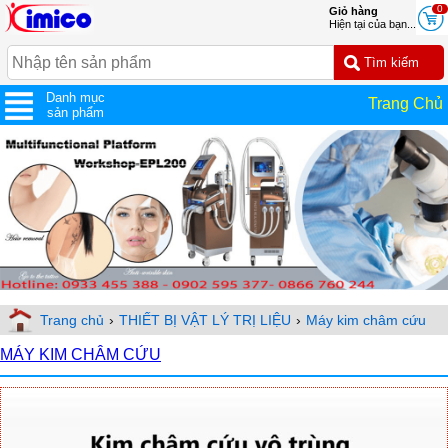
0
Giỏ hàng
Hiện tại của bạn...
Danh mục
Trang Chủ
sản phẩm
Trang chủ
›
THIẾT BỊ VẬT LÝ TRỊ LIỆU
›
Máy kim châm cứu
MÁY KIM CHÂM CỨU