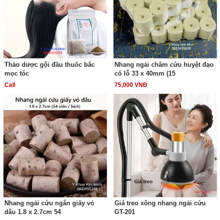
Thảo dược gội đầu thuốc bắc
Nhang ngải châm cứu huyệt đạo
mọc tóc
có lỗ 33 x 40mm (15
Call
75,000 VNĐ
Nhang ngải cứu ngắn giấy vỏ
Giá treo xông nhang ngải cứu
dâu 1.8 x 2.7cm 54
GT-201