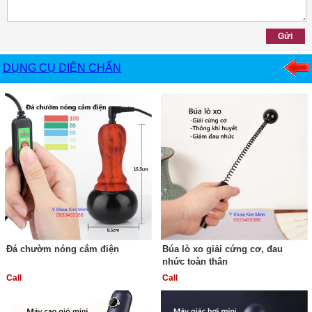
DỤNG CỤ DIỆN CHẨN
Đá chườm nóng cắm điện
Búa lò xo giải cứng cơ, đau
nhức toàn thân
Call
Call