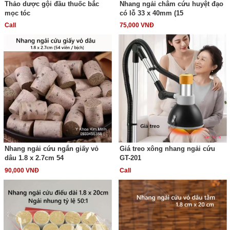
Thảo dược gội đầu thuốc bắc
Nhang ngải châm cứu huyệt đạo
mọc tóc
có lỗ 33 x 40mm (15
Call
75,000 VNĐ
Nhang ngải cứu ngắn giấy vỏ
Giá treo xông nhang ngải cứu
dâu 1.8 x 2.7cm 54
GT-201
90,000 VNĐ
Call