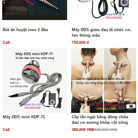
Bút ấn huyệt inox 2 đầu
Máy DDS giảm đau tê nhức cơ,
lưu thông máu
Call
750,000 đ
Máy DDS mini KDP-71
Cây lăn ngải bằng đồng chữa
đau cơ xương khớp cột sống
Call
380,000 VNĐ
430,000 VNĐ