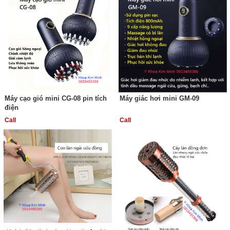
Máy cạo gió mini CG-08 pin tích
Máy giác hơi mini GM-09
điện
Call
Call