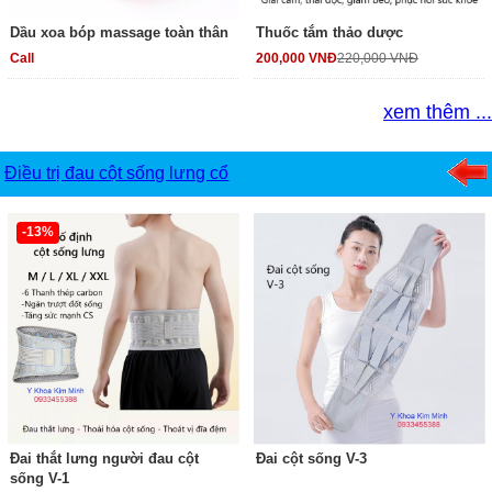
Dầu xoa bóp massage toàn thân
Thuốc tắm thảo dược
Call
200,000 VNĐ
220,000 VNĐ
xem thêm ...
Điều trị đau cột sống lưng cổ
-13%
Đai thắt lưng người đau cột
Đai cột sống V-3
sống V-1