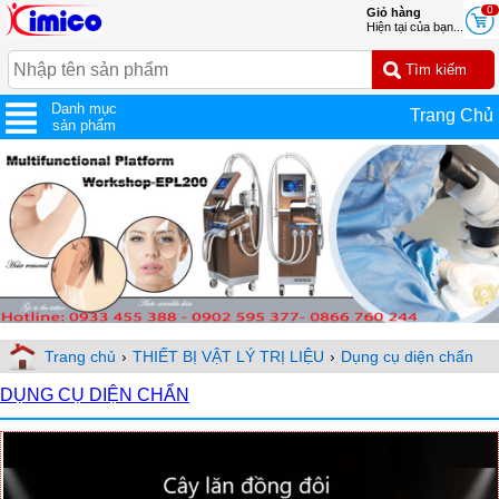
0
Giỏ hàng
Hiện tại của bạn...
Danh mục
Trang Chủ
sản phẩm
Trang chủ
›
THIẾT BỊ VẬT LÝ TRỊ LIỆU
›
Dụng cụ diện chẩn
DỤNG CỤ DIỆN CHẨN