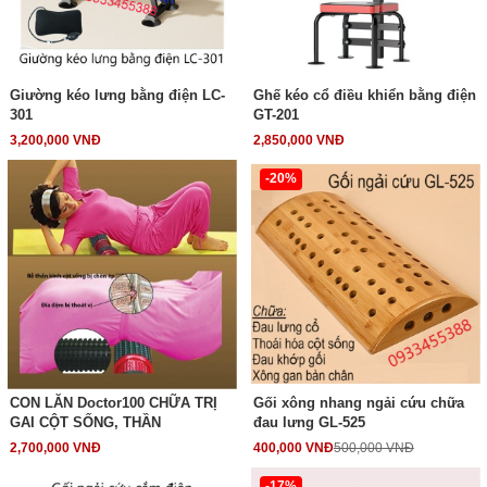
Giường kéo lưng bằng điện LC-
Ghế kéo cổ điều khiển bằng điện
301
GT-201
3,200,000 VNĐ
2,850,000 VNĐ
-20%
CON LĂN Doctor100 CHỮA TRỊ
Gối xông nhang ngải cứu chữa
GAI CỘT SỐNG, THẦN
đau lưng GL-525
2,700,000 VNĐ
400,000 VNĐ
500,000 VNĐ
-17%