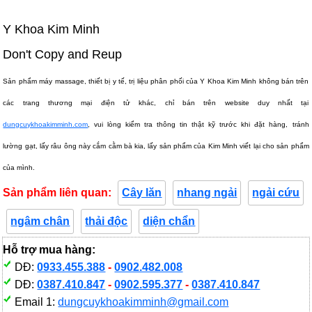
Y Khoa Kim Minh
Don't Copy and Reup
Sản phẩm máy massage, thiết bị y tế, trị liệu phân phối của Y Khoa Kim Minh không bán trên
các trang thương mại điện tử khác, chỉ bán trên website duy nhất tại
dungcuykhoakimminh.com
, vui lòng kiểm tra thông tin thật kỹ trước khi đặt hàng, tránh
lường gạt, lấy râu ông này cắm cằm bà kia, lấy sản phẩm của Kim Minh viết lại cho sản phẩm
của mình.
Sản phẩm liên quan:
Cây lăn
nhang ngải
ngải cứu
ngâm chân
thải độc
diện chẩn
Hỗ trợ mua hàng:
DĐ:
0933.455.388
-
0902.482.008
DĐ:
0387.410.847
-
0902.595.377
-
0387.410.847
Email 1:
dungcuykhoakimminh@gmail.com