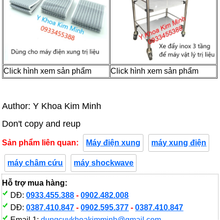
Click hình xem sản phẩm
Click hình xem sản phẩm
Author: Y Khoa Kim Minh
Don't copy and reup
Sản phẩm liên quan:
Máy điện xung
máy xung điện
máy châm cứu
máy shockwave
Hỗ trợ mua hàng:
DĐ:
0933.455.388
-
0902.482.008
DĐ:
0387.410.847
-
0902.595.377
-
0387.410.847
Email 1:
dungcuykhoakimminh@gmail.com