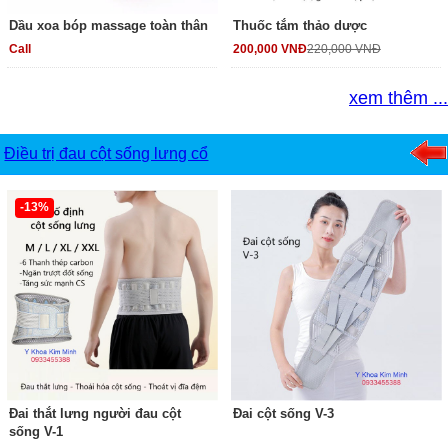
Dầu xoa bóp massage toàn thân
Thuốc tắm thảo dược
Call
200,000 VNĐ
220,000 VNĐ
xem thêm ...
Điều trị đau cột sống lưng cổ
-13%
Đai thắt lưng người đau cột
Đai cột sống V-3
sống V-1