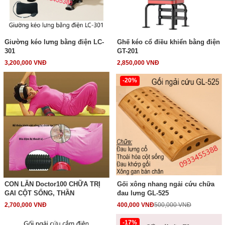
Giường kéo lưng bằng điện LC-
Ghế kéo cổ điều khiển bằng điện
301
GT-201
3,200,000 VNĐ
2,850,000 VNĐ
-20%
CON LĂN Doctor100 CHỮA TRỊ
Gối xông nhang ngải cứu chữa
GAI CỘT SỐNG, THẦN
đau lưng GL-525
2,700,000 VNĐ
400,000 VNĐ
500,000 VNĐ
-17%