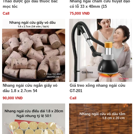
Thảo dược gội đầu thuốc bắc
Nhang ngải châm cứu huyệt đạo
mọc tóc
có lỗ 33 x 40mm (15
Call
75,000 VNĐ
Nhang ngải cứu ngắn giấy vỏ
Giá treo xông nhang ngải cứu
dâu 1.8 x 2.7cm 54
GT-201
90,000 VNĐ
Call