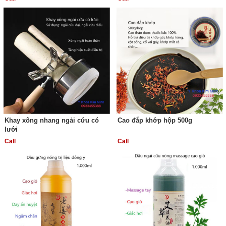
Khay xông nhang ngải cứu có
Cao đắp khớp hộp 500g
lưới
Call
Call