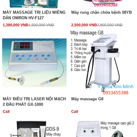
MÁY MASSAGE TRỊ LIỆU MIẾNG
Máy rung chân chữa bệnh 08YB
DÁN OMRON HV-F127
1,380,000 VNĐ
1,500,000 VNĐ
2,500,000 VNĐ
2,800,000 VNĐ
MÁY ĐIỀU TRỊ LASER NỘI MẠCH
Máy massage G8
2 ĐẦU PHÁT GX-1000
Call
Call