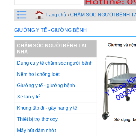
Trang chủ
›
CHĂM SÓC NGƯỜI BỆNH TẠ
GIƯỜNG Y TẾ - GIƯỜNG BỆNH
CHĂM SÓC NGƯỜI BỆNH TẠI
NHÀ
Dụng cụ y tế chăm sóc người bệnh
Nệm hơi chống loét
Giường y tế - giường bệnh
Xe lăn y tế
Khung tập đi - gậy nạng y tế
Thiết bị trợ thở oxy
Máy hút đàm nhớt