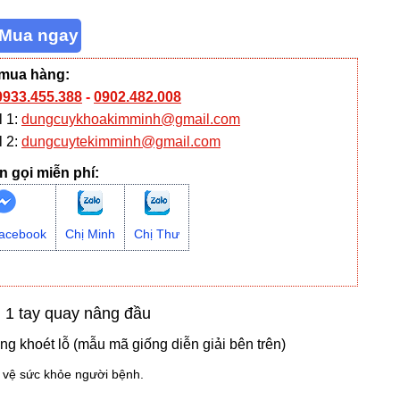
 mua hàng:
0933.455.388
-
0902.482.008
l 1:
dungcuykhoakimminh@gmail.com
l 2:
dungcuytekimminh@gmail.com
n gọi miễn phí:
acebook
Chị Minh
Chị Thư
, 1 tay quay nâng đầu
g khoét lỗ (mẫu mã giống diễn giải bên trên)
o vệ sức khỏe người bệnh.