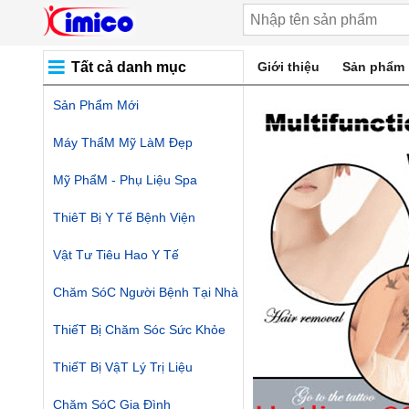
Tất cả danh mục
Giới thiệu
Sản phẩm
Sản Phẩm Mới
Máy ThẩM Mỹ LàM Đẹp
Mỹ PhẩM - Phụ Liệu Spa
ThiêT Bị Y Tế Bệnh Viện
Vật Tư Tiêu Hao Y Tế
Chăm SóC Người Bệnh Tại Nhà
ThiếT Bị Chăm Sóc Sức Khỏe
ThiếT Bị VậT Lý Trị Liệu
Chăm SóC Gia Đình