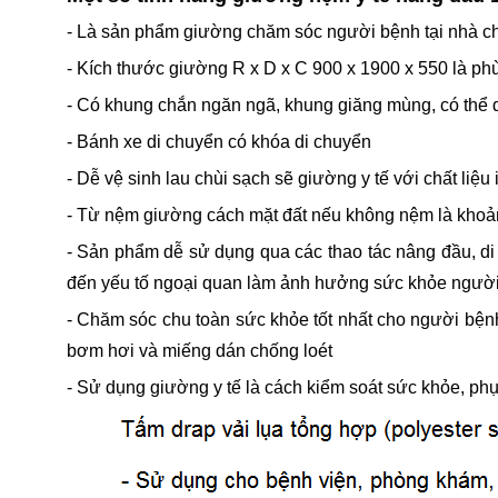
- Là sản phẩm giường chăm sóc người bệnh tại nhà chất
- Kích thước giường R x D x C 900 x 1900 x 550 là ph
- Có khung chắn ngăn ngã, khung giăng mùng, có thể d
- Bánh xe di chuyển có khóa di chuyển
- Dễ vệ sinh lau chùi sạch sẽ giường y tế với chất liệ
- Từ nệm giường cách mặt đất nếu không nệm là khoả
- Sản phẩm dễ sử dụng qua các thao tác nâng đầu, di 
đến yếu tố ngoại quan làm ảnh hưởng sức khỏe người
- Chăm sóc chu toàn sức khỏe tốt nhất cho người bệnh
bơm hơi và miếng dán chống loét
- Sử dụng giường y tế là cách kiểm soát sức khỏe, ph