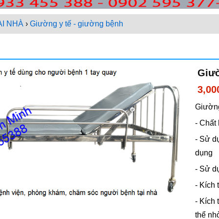
I NHÀ
›
Giường y tế - giường bệnh
Giườ
3,00
Giường
- Chất
- Sử d
dụng
- Sử d
- Kích
- Kích
thể nh