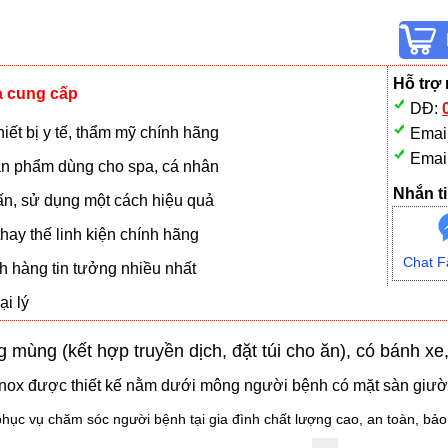
Hỗ trợ
à cung cấp
DĐ:
iết bị y tế, thẩm mỹ chính hãng
Emai
Emai
n phẩm dùng cho spa, cá nhân
Nhắn ti
vấn, sử dụng một cách hiệu quả
hay thế linh kiện chính hãng
Chat F
 hàng tin tưởng nhiều nhất
i lý
 mùng (kết hợp truyền dịch, đặt túi cho ăn), có bánh xe
inox được thiết kế nằm dưới mông người bệnh có mặt sàn giườn
 phục vụ chăm sóc người bệnh tại gia đình chất lượng cao, an toàn, bả