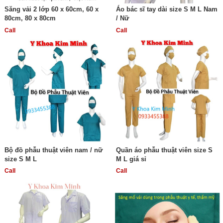
Săng vải 2 lớp 60 x 60cm, 60 x
Áo bác sĩ tay dài size S M L Nam
80cm, 80 x 80cm
/ Nữ
Call
Call
Bộ đồ phẫu thuật viên nam / nữ
Quần áo phẫu thuật viên size S
size S M L
M L giá sỉ
Call
Call