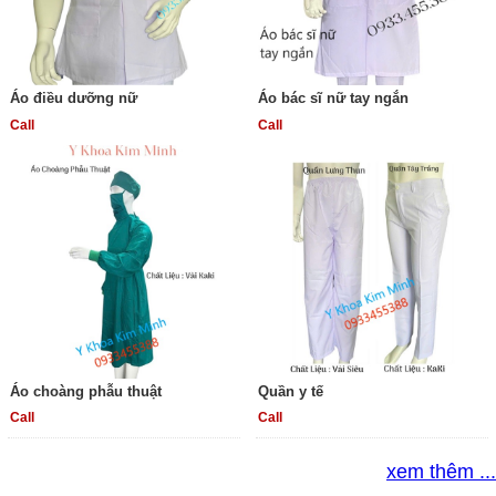
Áo điều dưỡng nữ
Áo bác sĩ nữ tay ngắn
Call
Call
Áo choàng phẫu thuật
Quần y tế
Call
Call
xem thêm ...