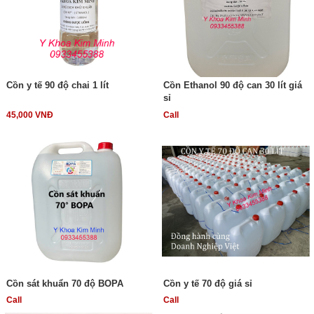
Cồn y tế 90 độ chai 1 lít
Cồn Ethanol 90 độ can 30 lít giá
sỉ
45,000 VNĐ
Call
Cồn sát khuẩn 70 độ BOPA
Cồn y tế 70 độ giá sỉ
Call
Call