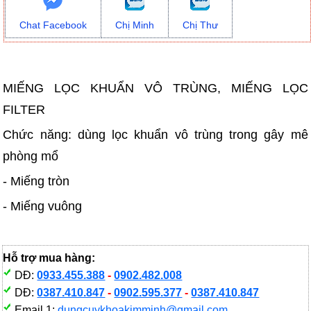
Chat Facebook
Chị Minh
Chị Thư
MIẾNG LỌC KHUẨN VÔ TRÙNG, MIẾNG LỌC
FILTER
Chức năng: dùng lọc khuẩn vô trùng trong gây mê
phòng mổ
- Miếng tròn
- Miếng vuông
Hỗ trợ mua hàng:
DĐ:
0933.455.388
-
0902.482.008
DĐ:
0387.410.847
-
0902.595.377
-
0387.410.847
Email 1:
dungcuykhoakimminh@gmail.com