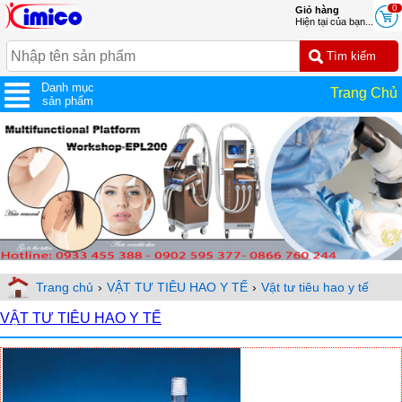
0
Giỏ hàng
Hiện tại của bạn...
Danh mục
Trang Chủ
sản phẩm
Trang chủ
›
VẬT TƯ TIÊU HAO Y TẾ
›
Vật tư tiêu hao y tế
VẬT TƯ TIÊU HAO Y TẾ