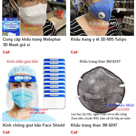
Cung cấp khẩu trang Mebiphar
Khẩu trang y tế 3D N95 Tulips
3D Mask giá sỉ
Call
Call
Kính chống giọt bắn Face Shield
Khẩu trang than 3M 8247
Call
Call