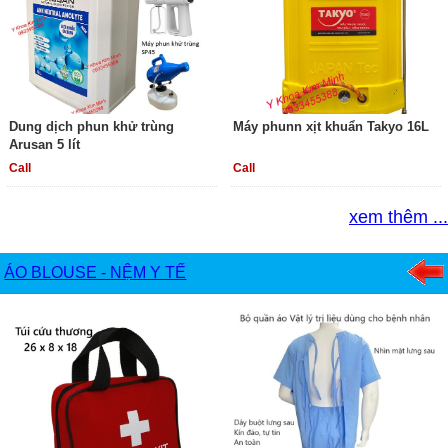
Dung dịch phun khử trùng
Máy phunn xịt khuẩn Takyo 16L
Arusan 5 lít
Call
Call
xem thêm ...
ÁO BLOUSE - NỆM Y TẾ