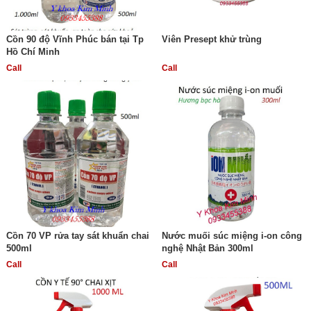
Cồn 90 độ Vĩnh Phúc bán tại Tp
Viên Presept khử trùng
Hồ Chí Minh
Call
Call
Cồn 70 VP rửa tay sát khuẩn chai
Nước muối súc miệng i-on công
500ml
nghệ Nhật Bản 300ml
Call
Call