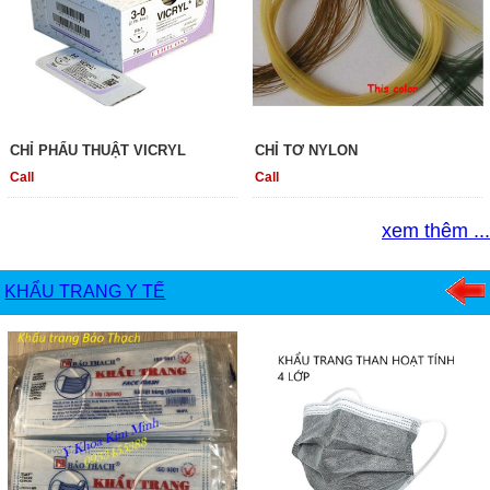
CHỈ PHẨU THUẬT VICRYL
CHỈ TƠ NYLON
Call
Call
xem thêm ...
KHẨU TRANG Y TẾ