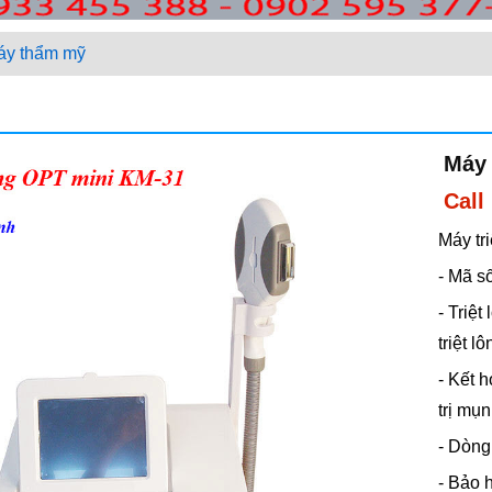
áy thẩm mỹ
Máy 
Call
Máy tr
- Mã s
- Triệt
triệt l
- Kết 
trị mụn
- Dòng
- Bảo 