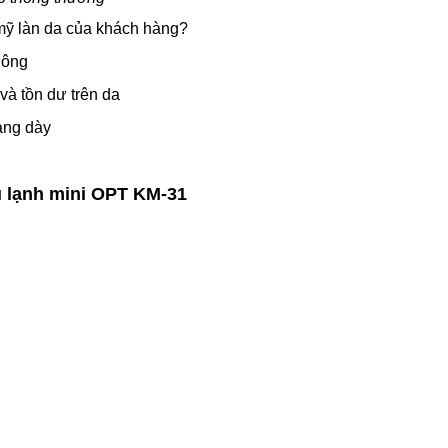
 mỹ làn da của khách hàng?
lông
và tồn dư trên da
àng dày
êu lạnh mini OPT KM-31