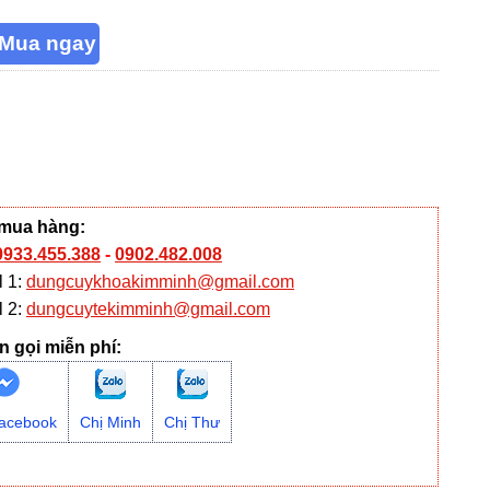
 mua hàng:
0933.455.388
-
0902.482.008
l 1:
dungcuykhoakimminh@gmail.com
l 2:
dungcuytekimminh@gmail.com
n gọi miễn phí:
acebook
Chị Minh
Chị Thư