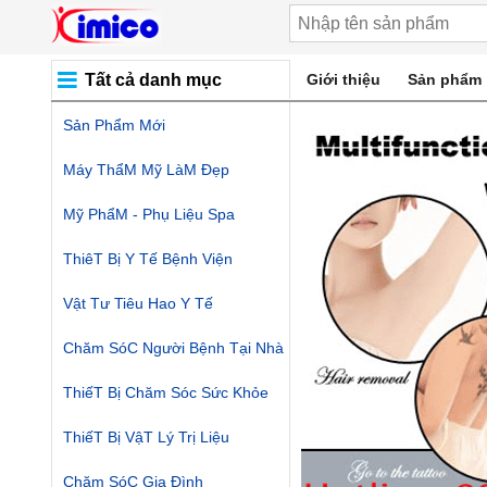
Tất cả danh mục
Giới thiệu
Sản phẩm
Sản Phẩm Mới
Máy ThẩM Mỹ LàM Đẹp
Mỹ PhẩM - Phụ Liệu Spa
ThiêT Bị Y Tế Bệnh Viện
Vật Tư Tiêu Hao Y Tế
Chăm SóC Người Bệnh Tại Nhà
ThiếT Bị Chăm Sóc Sức Khỏe
ThiếT Bị VậT Lý Trị Liệu
Chăm SóC Gia Đình