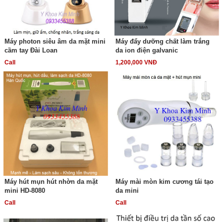
Máy photon siêu âm da mặt mini
Máy đẩy dưỡng chất làm trắng
cầm tay Đài Loan
da ion điện galvanic
Call
1,200,000 VNĐ
Máy hút mụn hút nhờn da mặt
Máy mài mòn kim cương tái tạo
mini HD-8080
da mini
Call
Call