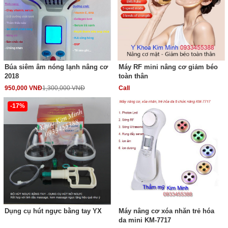
Búa siêm âm nóng lạnh nâng cơ
Máy RF mini nâng cơ giảm béo
2018
toàn thân
950,000 VNĐ
1,300,000 VNĐ
Call
-17%
Dụng cụ hút ngực bằng tay YX
Máy nâng cơ xóa nhăn trẻ hóa
da mini KM-7717