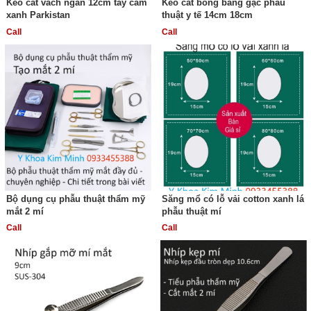
Kéo cắt vách ngăn 12cm tay cầm
Kéo cắt bông băng gạc phẫu
xanh Parkistan
thuật y tế 14cm 18cm
Call
Call
Bộ dụng cụ phẫu thuật thẩm mỹ
Săng mổ có lỗ vải cotton xanh lá
mắt 2 mí
phẫu thuật mí
Call
Call