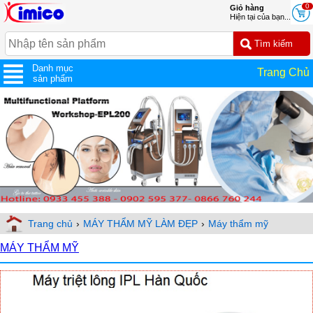
0
Giỏ hàng
Hiện tại của bạn...
Danh mục
Trang Chủ
sản phẩm
Trang chủ
›
MÁY THẨM MỸ LÀM ĐẸP
›
Máy thẩm mỹ
MÁY THẨM MỸ