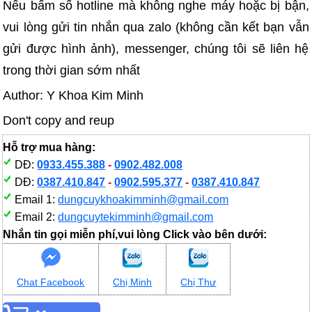
Nếu bấm số hotline mà không nghe máy hoặc bị bận,
vui lòng gửi tin nhắn qua zalo (không cần kết bạn vẫn
gửi được hình ảnh), messenger, chúng tôi sẽ liên hệ
trong thời gian sớm nhất
Author: Y Khoa Kim Minh
Don't copy and reup
Hỗ trợ mua hàng:
DĐ:
0933.455.388
-
0902.482.008
DĐ:
0387.410.847
-
0902.595.377
-
0387.410.847
Email 1:
dungcuykhoakimminh@gmail.com
Email 2:
dungcuytekimminh@gmail.com
Nhắn tin gọi miễn phí,vui lòng Click vào bên dưới:
Chat Facebook
Chị Minh
Chị Thư