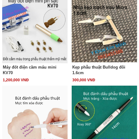
Máy đốt điện cầm máu mini
Kẹp phẫu thuật Bulldog đôi
KV70
1.6cm
1,200,000 VNĐ
300,000 VNĐ