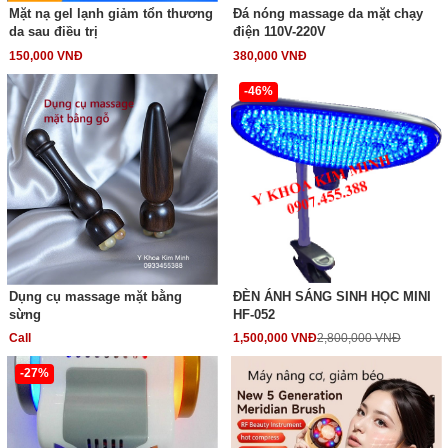
Mặt nạ gel lạnh giảm tổn thương
Đá nóng massage da mặt chạy
da sau điều trị
điện 110V-220V
150,000 VNĐ
380,000 VNĐ
-46%
Dụng cụ massage mặt bằng
ĐÈN ÁNH SÁNG SINH HỌC MINI
sừng
HF-052
Call
1,500,000 VNĐ
2,800,000 VNĐ
-27%