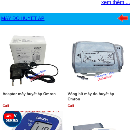
xem thêm ...
MÁY ĐO HUYẾT ÁP
Adaptor máy huyết áp Omron
Vòng bít máy đo huyết áp
Omron
Call
Call
-4%