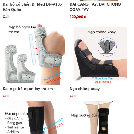
Đai bó cổ chân Dr Med DR-A135
ĐAI CẴNG TAY, ĐAI CHỐNG
Hàn Quốc
XOAY TAY
Call
120,000 đ
Đai nẹp bó ngón tay trẻ em
Nẹp chống xoay
Call
Call