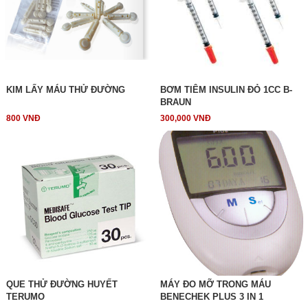
KIM LẤY MÁU THỬ ĐƯỜNG
BƠM TIÊM INSULIN ĐỎ 1CC B-
BRAUN
800 VNĐ
300,000 VNĐ
QUE THỬ ĐƯỜNG HUYẾT
MÁY ĐO MỠ TRONG MÁU
TERUMO
BENECHEK PLUS 3 IN 1