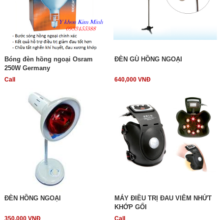
Bóng đèn hồng ngoại Osram
ĐÈN GÙ HỒNG NGOẠI
250W Germany
Call
640,000 VNĐ
ĐÈN HỒNG NGOẠI
MÁY ĐIỀU TRỊ ĐAU VIÊM NHỨT
KHỚP GỐI
350,000 VNĐ
Call