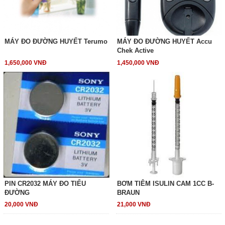
MÁY ĐO ĐƯỜNG HUYẾT Terumo
MÁY ĐO ĐƯỜNG HUYẾT Accu
Chek Active
1,650,000 VNĐ
1,450,000 VNĐ
PIN CR2032 MÁY ĐO TIỂU
BƠM TIÊM ISULIN CAM 1CC B-
ĐƯỜNG
BRAUN
20,000 VNĐ
21,000 VNĐ