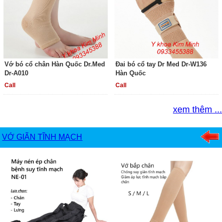
Vớ bó cổ chân Hàn Quốc Dr.Med
Đai bó cổ tay Dr Med Dr-W136
Dr-A010
Hàn Quốc
Call
Call
xem thêm ...
VỚ GIÃN TĨNH MẠCH