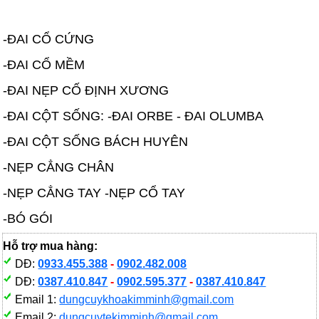
-ĐAI CỔ CỨNG
-ĐAI CỔ MỀM
-ĐAI NẸP CỐ ĐỊNH XƯƠNG
-ĐAI CỘT SỐNG: -ĐAI ORBE - ĐAI OLUMBA
-ĐAI CỘT SỐNG BÁCH HUYÊN
-NẸP CẲNG CHÂN
-NẸP CẲNG TAY -NẸP CỔ TAY
-BÓ GÓI
Hỗ trợ mua hàng:
DĐ:
0933.455.388
-
0902.482.008
DĐ:
0387.410.847
-
0902.595.377
-
0387.410.847
Email 1:
dungcuykhoakimminh@gmail.com
Email 2:
dungcuytekimminh@gmail.com