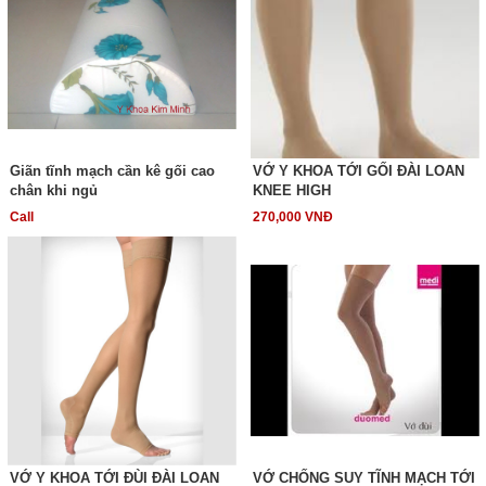
Giãn tĩnh mạch cần kê gối cao
VỚ Y KHOA TỚI GỐI ĐÀI LOAN
chân khi ngủ
KNEE HIGH
Call
270,000 VNĐ
VỚ Y KHOA TỚI ĐÙI ĐÀI LOAN
VỚ CHỐNG SUY TĨNH MẠCH TỚI