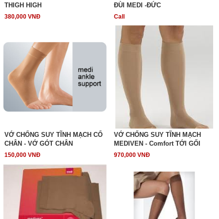
THIGH HIGH
ĐÙI MEDI -ĐỨC
380,000 VNĐ
Call
VỚ CHỐNG SUY TĨNH MẠCH CỔ
VỚ CHỐNG SUY TĨNH MẠCH
CHÂN - VỚ GÓT CHÂN
MEDIVEN - Comfort TỚI GỐI
150,000 VNĐ
970,000 VNĐ