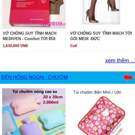
VỚ CHỐNG SUY TĨNH MẠCH
VỚ CHỐNG SUY TĨNH MẠCH TỚI
MEDIVEN - Comfort TỚI ĐÙI
GỐI MEDI -ĐỨC
1,630,000 VNĐ
Call
xem thêm ...
ĐÈN HỒNG NGOẠI - CHƯỜM