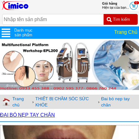
0
Giỏ hàng
Hiện tại của bạn...
Danh mục
Trang Chủ
sản phẩm
Trang
THIẾT BỊ CHĂM SÓC SỨC
Đai bó nẹp tay
›
›
chủ
KHỎE
chân
ĐAI BÓ NẸP TAY CHÂN