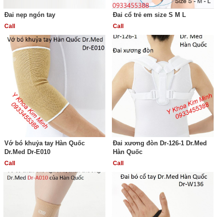
Đai nẹp ngón tay
Đai cổ trẻ em size S M L
Call
Call
Vớ bó khuỷa tay Hàn Quốc
Đai xương đòn Dr-126-1 Dr.Med
Dr.Med Dr-E010
Hàn Quốc
Call
Call