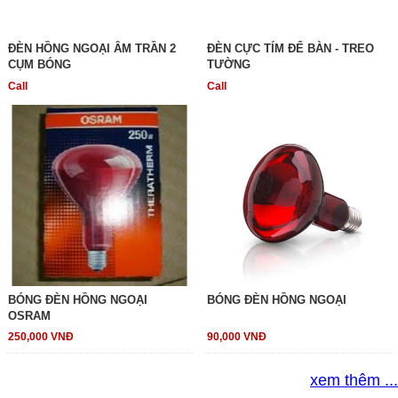
ĐÈN HỒNG NGOẠI ÂM TRẦN 2
ĐÈN CỰC TÍM ĐỂ BÀN - TREO
CỤM BÓNG
TƯỜNG
Call
Call
BÓNG ĐÈN HỒNG NGOẠI
BÓNG ĐÈN HỒNG NGOẠI
OSRAM
250,000 VNĐ
90,000 VNĐ
xem thêm ...