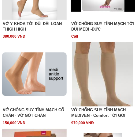
VỚ Y KHOA TỚI ĐÙI ĐÀI LOAN
VỚ CHỐNG SUY TĨNH MẠCH TỚI
THIGH HIGH
ĐÙI MEDI -ĐỨC
380,000 VNĐ
Call
VỚ CHỐNG SUY TĨNH MẠCH CỔ
VỚ CHỐNG SUY TĨNH MẠCH
CHÂN - VỚ GÓT CHÂN
MEDIVEN - Comfort TỚI GỐI
150,000 VNĐ
970,000 VNĐ