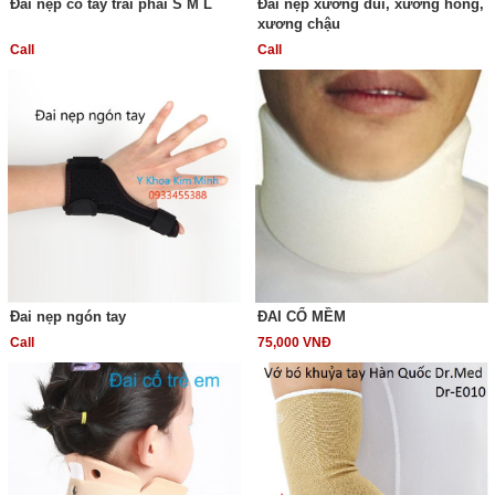
Đai nẹp cổ tay trái phải S M L
Đai nẹp xương đùi, xương hông,
xương chậu
Call
Call
Đai nẹp ngón tay
ĐAI CỔ MỀM
Call
75,000 VNĐ