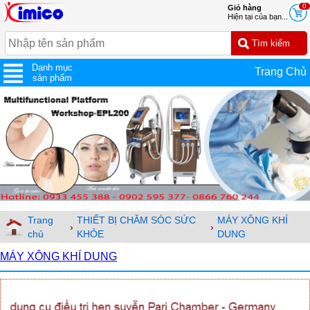
0
Giỏ hàng
Hiện tại của bạn...
Danh mục
Trang Chủ
sản phẩm
Trang
THIẾT BỊ CHĂM SÓC SỨC
MÁY XÔNG KHÍ
›
›
chủ
KHỎE
DUNG
MÁY XÔNG KHÍ DUNG