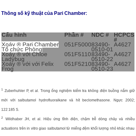
Thông số kỹ thuật của Pari Chamber:
Cấu hình
Phần #
NDC #
HCPCS
#
Xoáy ® Pari Chamber
051F5000
83490-
A4627
Tổ chức Phòng
0510-01
Xoáy ® với Chloe
051F5110
83490-
A4627
Ladybug
0510-22
Xoáy ® với với Felix
051F5210
83490-
A4627
Frog
0510-23
1
Zuberhuhler P, et al.
Trong ống nghiệm kiểm tra không điện buồng nắm giữ
mới với salbutamol hydrofluoralkane và hít beclomethasone.
Ngực 2002;
122:185 S.
2
Wildhaber JH, et al.
Hiệu ứng tĩnh điện, chậm trễ dòng chảy và nhiều
actuations trên in vitro giao salbutamol từ miếng đệm khối lượng nhỏ khác nhau