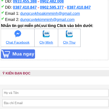
DĐ:
0933.455.388
-
0902.482.008
DĐ:
0387.410.847
-
0902.595.377
-
0387.410.847
Email 1:
dungcuykhoakimminh@gmail.com
Email 2:
dungcuytekimminh@gmail.com
Nhắn tin gọi miễn phí,vui lòng Click vào bên dưới:
Chat Facebook
Chị Minh
Chị Thư
Ý KIẾN BẠN ĐỌC