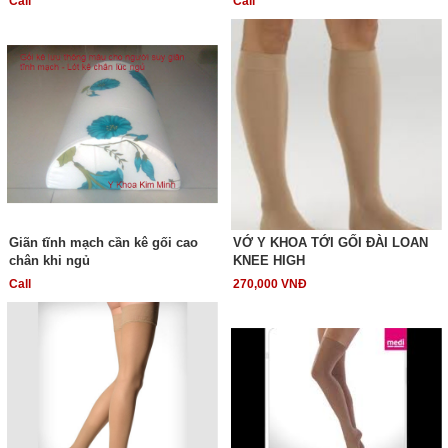
Call
Call
Giãn tĩnh mạch cần kê gối cao
VỚ Y KHOA TỚI GỐI ĐÀI LOAN
chân khi ngủ
KNEE HIGH
Call
270,000 VNĐ