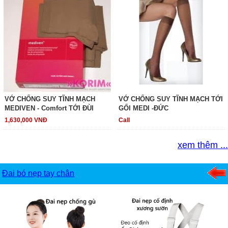
VỚ CHỐNG SUY TĨNH MẠCH
VỚ CHỐNG SUY TĨNH MẠCH TỚI
MEDIVEN - Comfort TỚI ĐÙI
GỐI MEDI -ĐỨC
1,630,000 VNĐ
Call
xem thêm ...
Đai bó nẹp tay chân