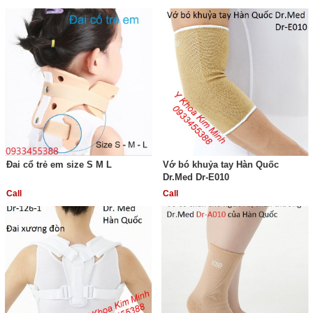
Đai cổ trẻ em size S M L
Vớ bó khuỷa tay Hàn Quốc
Dr.Med Dr-E010
Call
Call