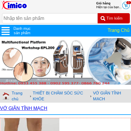
0
Giỏ hàng
Hiện tại của bạn...
Danh mục
Trang Chủ
sản phẩm
Trang
THIẾT BỊ CHĂM SÓC SỨC
VỚ GIÃN TĨNH
›
›
chủ
KHỎE
MẠCH
VỚ GIÃN TĨNH MẠCH