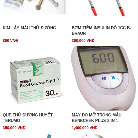
KIM LẤY MÁU THỬ ĐƯỜNG
BƠM TIÊM INSULIN ĐỎ 1CC B-
BRAUN
800 VNĐ
300,000 VNĐ
QUE THỬ ĐƯỜNG HUYẾT
MÁY ĐO MỠ TRONG MÁU
TERUMO
BENECHEK PLUS 3 IN 1
350,000 VNĐ
1,400,000 VNĐ