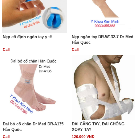
Nẹp cố định ngón tay y tế
Nẹp ngón tay DR-W132-7 Dr Med
Hàn Quốc
Call
Call
Đai bó cổ chân Dr Med DR-A135
ĐAI CẴNG TAY, ĐAI CHỐNG
Hàn Quốc
XOAY TAY
Call
120,000 VNĐ