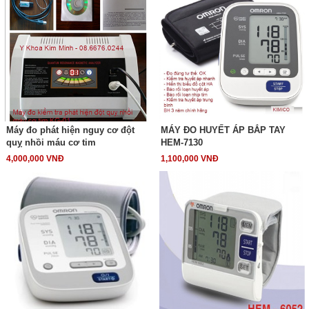
Máy đo phát hiện nguy cơ đột
MÁY ĐO HUYẾT ÁP BẮP TAY
quỵ nhồi máu cơ tim
HEM-7130
4,000,000 VNĐ
1,100,000 VNĐ