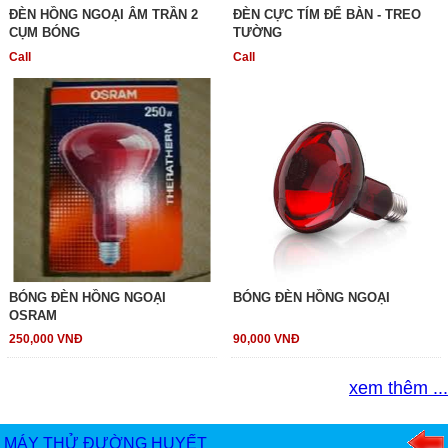
ĐÈN HỒNG NGOẠI ÂM TRẦN 2
ĐÈN CỰC TÍM ĐỂ BÀN - TREO
CỤM BÓNG
TƯỜNG
Call
Call
BÓNG ĐÈN HỒNG NGOẠI
BÓNG ĐÈN HỒNG NGOẠI
OSRAM
250,000 VNĐ
90,000 VNĐ
xem thêm ...
MÁY THỬ ĐƯỜNG HUYẾT