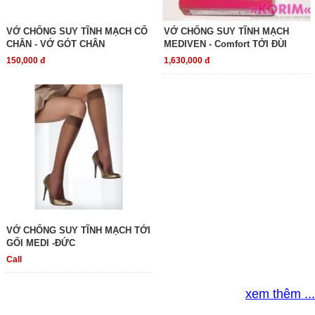
VỚ CHỐNG SUY TĨNH MẠCH CỔ
VỚ CHỐNG SUY TĨNH MẠCH
CHÂN - VỚ GÓT CHÂN
MEDIVEN - Comfort TỚI ĐÙI
150,000 đ
1,630,000 đ
VỚ CHỐNG SUY TĨNH MẠCH TỚI
GỐI MEDI -ĐỨC
Call
xem thêm ...