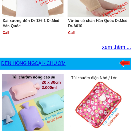
Đai xương đòn Dr-126-1 Dr.Med
Vớ bó cổ chân Hàn Quốc Dr.Med
Hàn Quốc
Dr-A010
Call
Call
xem thêm ...
ĐÈN HỒNG NGOẠI - CHƯỜM