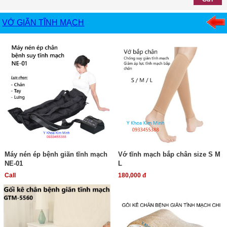
VỚ GIÃN TĨNH MẠCH
Máy nén ép bệnh giãn tĩnh mạch
Vớ tĩnh mạch bắp chân size S M
NE-01
L
Call
180,000 đ