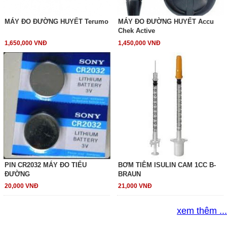
MÁY ĐO ĐƯỜNG HUYẾT Terumo
MÁY ĐO ĐƯỜNG HUYẾT Accu
Chek Active
1,650,000 VNĐ
1,450,000 VNĐ
PIN CR2032 MÁY ĐO TIỂU
BƠM TIÊM ISULIN CAM 1CC B-
ĐƯỜNG
BRAUN
20,000 VNĐ
21,000 VNĐ
xem thêm ...