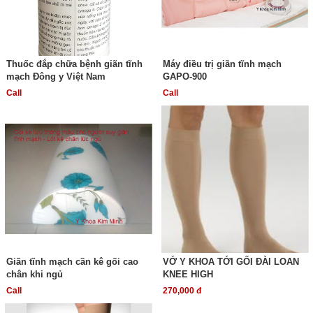
Thuốc đắp chữa bệnh giãn tĩnh
Máy điều trị giãn tĩnh mạch
mạch Đông y Việt Nam
GAPO-900
Call
Call
Giãn tĩnh mạch cần kê gối cao
VỚ Y KHOA TỚI GỐI ĐÀI LOAN
chân khi ngủ
KNEE HIGH
Call
270,000 đ