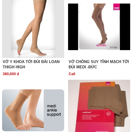
VỚ Y KHOA TỚI ĐÙI ĐÀI LOAN
VỚ CHỐNG SUY TĨNH MẠCH TỚI
THIGH HIGH
ĐÙI MEDI -ĐỨC
380,000 đ
Call