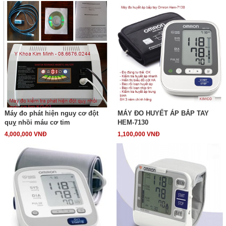
Máy đo phát hiện nguy cơ đột
MÁY ĐO HUYẾT ÁP BẮP TAY
quỵ nhồi máu cơ tim
HEM-7130
4,000,000 VNĐ
1,100,000 VNĐ