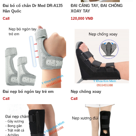
Đai bó cổ chân Dr Med DR-A135
ĐAI CẴNG TAY, ĐAI CHỐNG
Hàn Quốc
XOAY TAY
Call
120,000 VNĐ
Đai nẹp bó ngón tay trẻ em
Nẹp chống xoay
Call
Call