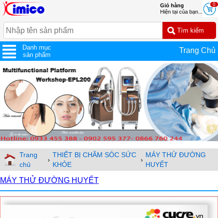
0
Giỏ hàng
Hiện tại của bạn...
Danh mục
Trang Chủ
sản phẩm
Trang
THIẾT BỊ CHĂM SÓC SỨC
MÁY THỬ ĐƯỜNG
›
›
chủ
KHỎE
HUYẾT
MÁY THỬ ĐƯỜNG HUYẾT