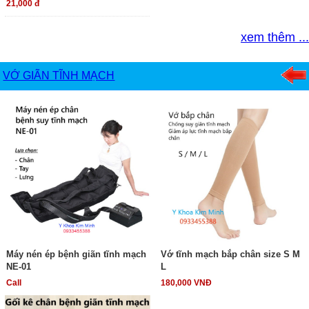
21,000 đ
xem thêm ...
VỚ GIÃN TĨNH MẠCH
Máy nén ép bệnh giãn tĩnh mạch
Vớ tĩnh mạch bắp chân size S M
NE-01
L
Call
180,000 VNĐ