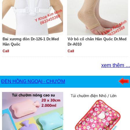
Đai xương đòn Dr-126-1 Dr.Med
Vớ bó cổ chân Hàn Quốc Dr.Med
Hàn Quốc
Dr-A010
Call
Call
xem thêm ...
ĐÈN HỒNG NGOẠI - CHƯỜM