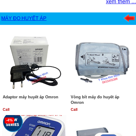
xem thêm ...
MÁY ĐO HUYẾT ÁP
Adaptor máy huyết áp Omron
Vòng bít máy đo huyết áp
Omron
Call
Call
-4%