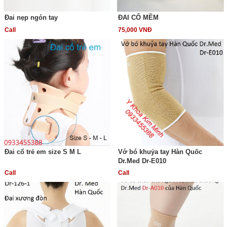
Đai nẹp ngón tay
ĐAI CỔ MỀM
Call
75,000 VNĐ
Đai cổ trẻ em size S M L
Vớ bó khuỷa tay Hàn Quốc
Dr.Med Dr-E010
Call
Call