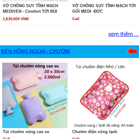
VỚ CHỐNG SUY TĨNH MẠCH
VỚ CHỐNG SUY TĨNH MẠCH TỚI
MEDIVEN - Comfort TỚI ĐÙI
GỐI MEDI -ĐỨC
1,630,000 VNĐ
Call
xem thêm ...
ĐÈN HỒNG NGOẠI - CHƯỜM
Túi chườm nóng cao su
Chườm điện nóng lạnh