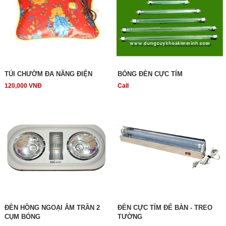
TÚI CHƯỜM ĐA NĂNG ĐIỆN
BÓNG ĐÈN CỰC TÍM
120,000 VNĐ
Call
ĐÈN HỒNG NGOẠI ÂM TRẦN 2
ĐÈN CỰC TÍM ĐỂ BÀN - TREO
CỤM BÓNG
TƯỜNG