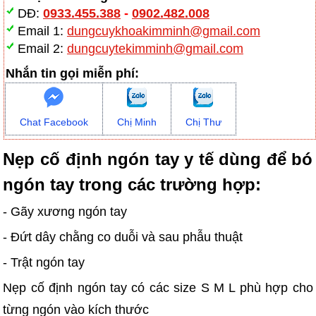
DĐ:
0933.455.388
-
0902.482.008
Email 1:
dungcuykhoakimminh@gmail.com
Email 2:
dungcuytekimminh@gmail.com
Nhắn tin gọi miễn phí:
Chat Facebook
Chị Minh
Chị Thư
Nẹp cố định ngón tay y tế dùng để bó
ngón tay trong các trường hợp:
- Gãy xương ngón tay
- Đứt dây chằng co duỗi và sau phẫu thuật
- Trật ngón tay
Nẹp cố định ngón tay có các size S M L phù hợp cho
từng ngón vào kích thước