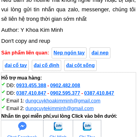
vui lòng gửi tin nhắn qua zalo, messenger, chúng tôi
sẽ liên hệ trong thời gian sớm nhất
Author: Y Khoa Kim Minh
Don't copy and reup
Sản phẩm liên quan:
Nẹp ngón tay
đai nẹp
đai cổ tay
đai cố định
đai cột sống
Hỗ trợ mua hàng:
DĐ:
0933.455.388
-
0902.482.008
DĐ:
0387.410.847
-
0902.595.377
-
0387.410.847
Email 1:
dungcuykhoakimminh@gmail.com
Email 2:
dungcuytekimminh@gmail.com
Nhắn tin gọi miễn phí,vui lòng Click vào bên dưới:
Chat Facebook
Chị Minh
Chị Thư