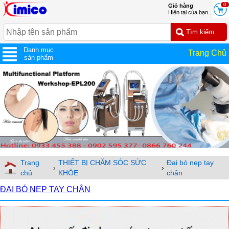
0
Giỏ hàng
Hiện tại của bạn...
Danh mục
Trang Chủ
sản phẩm
Trang
THIẾT BỊ CHĂM SÓC SỨC
Đai bó nẹp tay
›
›
chủ
KHỎE
chân
ĐAI BÓ NẸP TAY CHÂN