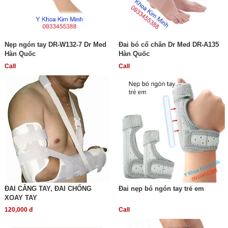
Nẹp ngón tay DR-W132-7 Dr Med
Đai bó cổ chân Dr Med DR-A135
Hàn Quốc
Hàn Quốc
Call
Call
ĐAI CẴNG TAY, ĐAI CHỐNG
Đai nẹp bó ngón tay trẻ em
XOAY TAY
120,000 đ
Call