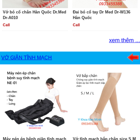
Vớ bó cổ chân Hàn Quốc Dr.Med
Đai bó cổ tay Dr Med Dr-W136
Dr-A010
Hàn Quốc
Call
Call
xem thêm ...
VỚ GIÃN TĨNH MẠCH
Máy nén ép bệnh giãn tĩnh mạch
Vớ tĩnh mạch bắp chân size S M