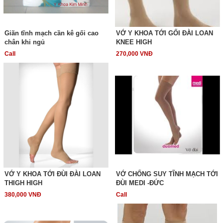
Giãn tĩnh mạch cần kê gối cao
VỚ Y KHOA TỚI GỐI ĐÀI LOAN
chân khi ngủ
KNEE HIGH
Call
270,000 VNĐ
VỚ Y KHOA TỚI ĐÙI ĐÀI LOAN
VỚ CHỐNG SUY TĨNH MẠCH TỚI
THIGH HIGH
ĐÙI MEDI -ĐỨC
380,000 VNĐ
Call