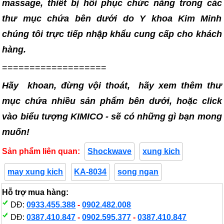
massage, thiết bị hồi phục chức năng trong các
thư mục chứa bên dưới do Y khoa Kim Minh
chúng tôi trực tiếp nhập khẩu cung cấp cho khách
hàng.
===================
Hãy khoan, đừng vội thoát, hãy xem thêm thư
mục chứa nhiều sản phẩm bên dưới, hoặc click
vào biểu tượng KIMICO - sẽ có những gì bạn mong
muốn!
Sản phẩm liên quan:
Shockwave
xung kich
may xung kich
KA-8034
song ngan
Hỗ trợ mua hàng:
DĐ:
0933.455.388
-
0902.482.008
DĐ:
0387.410.847
-
0902.595.377
-
0387.410.847