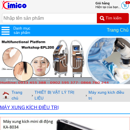
0
Giỏ hàng
Hiện tại của bạn...
Danh mục
Trang Chủ
sản phẩm
Trang
THIẾT BỊ VẬT LÝ TRỊ
Máy xung kích điều
›
›
chủ
LIỆU
trị
MÁY XUNG KÍCH ĐIỀU TRỊ