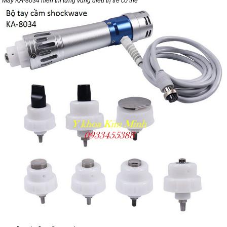
Máy KA-8034 hiển thị từng vùng điều trị trê cơ thể