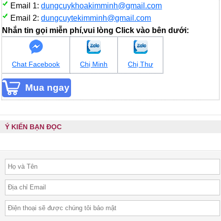
Email 1:
dungcuykhoakimminh@gmail.com
Email 2:
dungcuytekimminh@gmail.com
Nhắn tin gọi miễn phí,vui lòng Click vào bên dưới:
Chat Facebook
Chị Minh
Chị Thư
Ý KIẾN BẠN ĐỌC