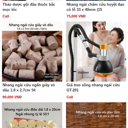
Thảo dược gội đầu thuốc bắc
Nhang ngải châm cứu huyệt đạo
mọc tóc
có lỗ 33 x 40mm (15
Call
75,000 VNĐ
Nhang ngải cứu ngắn giấy vỏ
Giá treo xông nhang ngải cứu
dâu 1.8 x 2.7cm 54
GT-201
90,000 VNĐ
Call