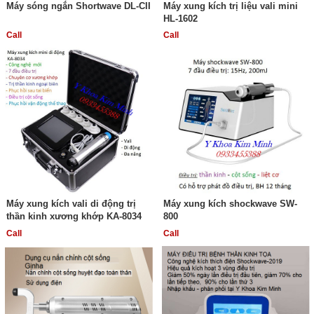
Máy sóng ngắn Shortwave DL-CII
Máy xung kích trị liệu vali mini
HL-1602
Call
Call
Máy xung kích vali di động trị
Máy xung kích shockwave SW-
thần kinh xương khớp KA-8034
800
Call
Call