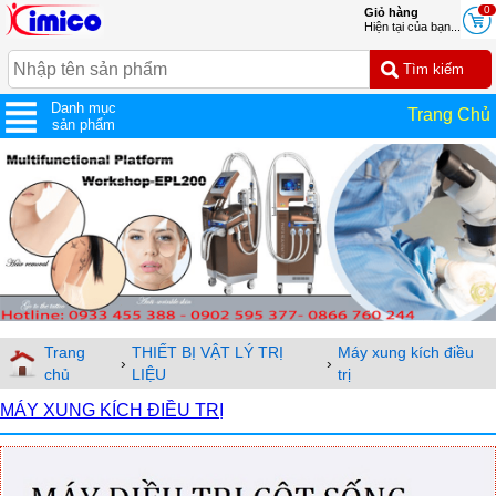
0
Giỏ hàng
Hiện tại của bạn...
Danh mục
Trang Chủ
sản phẩm
Trang
THIẾT BỊ VẬT LÝ TRỊ
Máy xung kích điều
›
›
chủ
LIỆU
trị
MÁY XUNG KÍCH ĐIỀU TRỊ