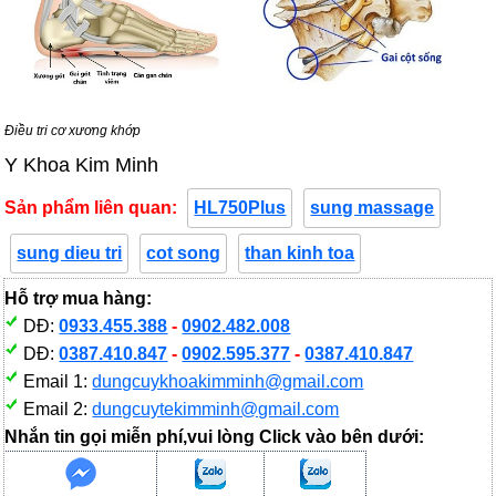
Điều tri cơ xương khớp
Y Khoa Kim Minh
Sản phẩm liên quan:
HL750Plus
sung massage
sung dieu tri
cot song
than kinh toa
Hỗ trợ mua hàng:
DĐ:
0933.455.388
-
0902.482.008
DĐ:
0387.410.847
-
0902.595.377
-
0387.410.847
Email 1:
dungcuykhoakimminh@gmail.com
Email 2:
dungcuytekimminh@gmail.com
Nhắn tin gọi miễn phí,vui lòng Click vào bên dưới: