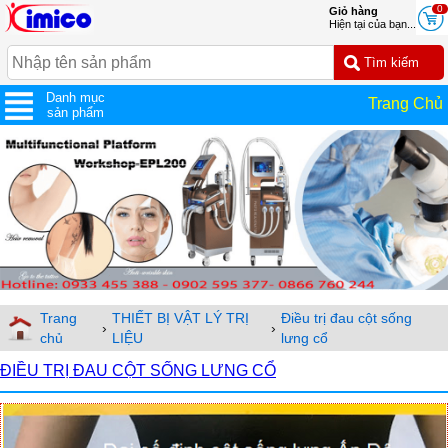
0
Giỏ hàng
Hiện tại của bạn...
Danh mục
Trang Chủ
sản phẩm
Trang
THIẾT BỊ VẬT LÝ TRỊ
Điều trị đau cột sống
›
›
chủ
LIỆU
lưng cổ
ĐIỀU TRỊ ĐAU CỘT SỐNG LƯNG CỔ