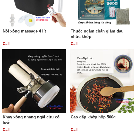
Nồi xông massage 4 lít
Thuốc ngâm chân giảm đau
nhức khớp
Call
Call
Khay xông nhang ngải cứu có
Cao đắp khớp hộp 500g
lưới
Call
Call