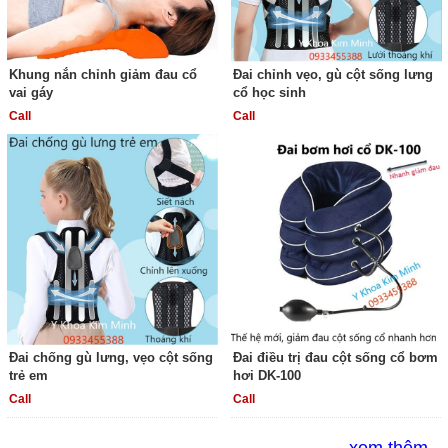
Khung nắn chỉnh giảm đau cổ
Đai chỉnh vẹo, gù cột sống lưng
vai gáy
cổ học sinh
Call
Call
Đai chống gù lưng, vẹo cột sống
Đai điều trị đau cột sống cổ bơm
trẻ em
hơi DK-100
Call
Call