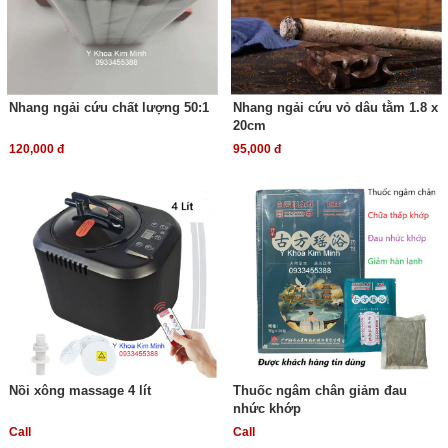
Nhang ngải cứu chất lượng 50:1
Nhang ngải cứu vỏ dâu tằm 1.8 x
20cm
120,000 đ
95,000 đ
Nồi xông massage 4 lít
Thuốc ngâm chân giảm đau
nhức khớp
Call
Call