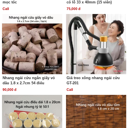
mọc tóc
có lỗ 33 x 40mm (15 viên)
Call
75,000 đ
Nhang ngải cứu ngắn giấy vỏ
Giá treo xông nhang ngải cứu
dâu 1.8 x 2.7cm 54 điếu
GT-201
90,000 đ
Call