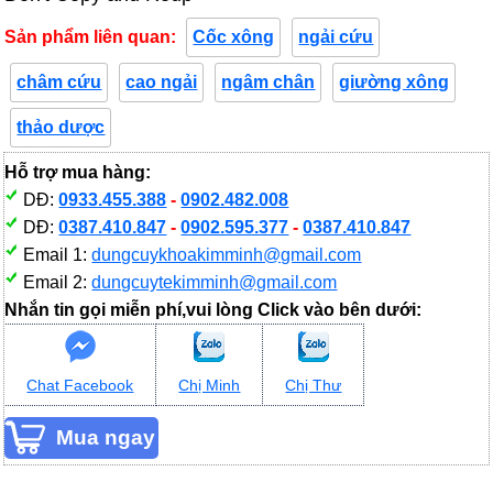
Sản phẩm liên quan:
Cốc xông
ngải cứu
châm cứu
cao ngải
ngâm chân
giường xông
thảo dược
Hỗ trợ mua hàng:
DĐ:
0933.455.388
-
0902.482.008
DĐ:
0387.410.847
-
0902.595.377
-
0387.410.847
Email 1:
dungcuykhoakimminh@gmail.com
Email 2:
dungcuytekimminh@gmail.com
Nhắn tin gọi miễn phí,vui lòng Click vào bên dưới:
Chat Facebook
Chị Minh
Chị Thư