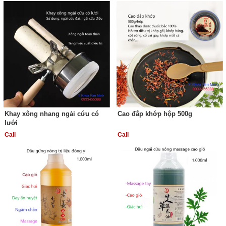
Khay xông nhang ngải cứu có
Cao đắp khớp hộp 500g
lưới
Call
Call