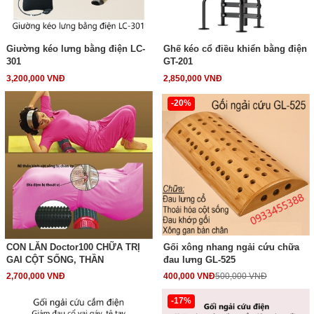
Giường kéo lưng bằng điện LC-
Ghế kéo cổ điều khiển bằng điện
301
GT-201
3,200,000 VNĐ
2,850,000 VNĐ
-20%
CON LĂN Doctor100 CHỮA TRỊ
Gối xông nhang ngải cứu chữa
GAI CỘT SỐNG, THẦN
đau lưng GL-525
2,700,000 VNĐ
400,000 VNĐ
500,000 VNĐ
-17%