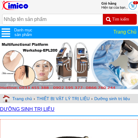
0
Giỏ hàng
Hiện tại của bạn...
Danh mục
Trang Chủ
sản phẩm
Trang chủ
›
THIẾT BỊ VẬT LÝ TRỊ LIỆU
›
Dưỡng sinh trị liệu
DƯỠNG SINH TRỊ LIỆU