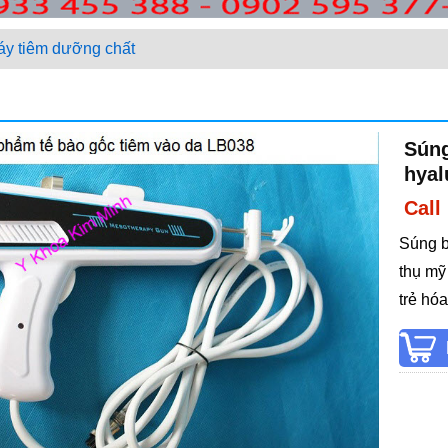
y tiêm dưỡng chất
Súng
hyal
Call
Súng b
thụ mỹ 
trẻ hóa