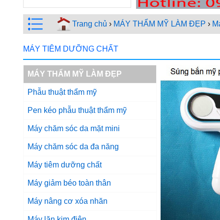
Trang chủ
›
MÁY THẨM MỸ LÀM ĐẸP
›
Má
MÁY TIÊM DƯỠNG CHẤT
MÁY THẨM MỸ LÀM ĐẸP
Phẫu thuật thẩm mỹ
Pen kéo phẫu thuật thẩm mỹ
Máy chăm sóc da mặt mini
Máy chăm sóc da đa năng
Máy tiêm dưỡng chất
Máy giảm béo toàn thân
Máy nâng cơ xóa nhăn
Máy lăn kim điện