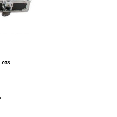
-038
a