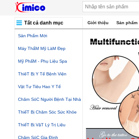
Tất cả danh mục
Giới thiệu
Sản phẩm
Sản Phẩm Mới
Máy ThẩM Mỹ LàM Đẹp
Mỹ PhẩM - Phụ Liệu Spa
ThiêT Bị Y Tế Bệnh Viện
Vật Tư Tiêu Hao Y Tế
Chăm SóC Người Bệnh Tại Nhà
ThiếT Bị Chăm Sóc Sức Khỏe
ThiếT Bị VậT Lý Trị Liệu
Chăm SóC Gia Đình