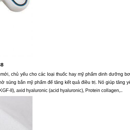
38
ới, chủ yếu cho các loại thuốc hay mỹ phẩm dinh dưỡng bơm 
hờ súng bắn mỹ phẩm để tăng kết quả điều trị. Nó giúp tăng y
F-II), axid hyaluronic (acid hyaluronic), Protein collagen,..