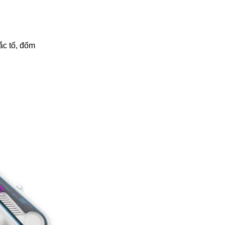
sắc tố, đốm