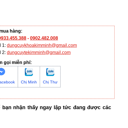
 mua hàng:
0933.455.388
-
0902.482.008
l 1:
dungcuykhoakimminh@gmail.com
l 2:
dungcuytekimminh@gmail.com
n gọi miễn phí:
acebook
Chị Minh
Chị Thư
ể bạn nhận thấy ngay lập tức đang được các