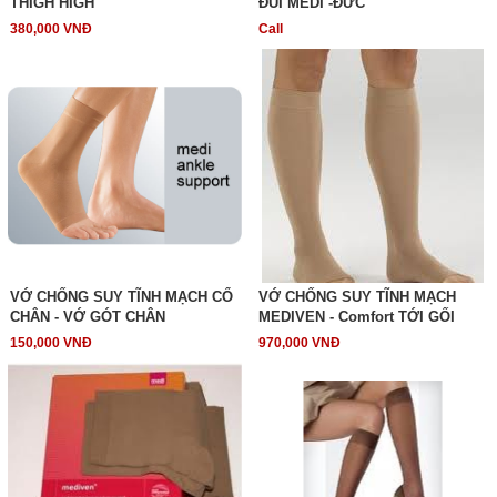
THIGH HIGH
ĐÙI MEDI -ĐỨC
380,000 VNĐ
Call
VỚ CHỐNG SUY TĨNH MẠCH CỔ
VỚ CHỐNG SUY TĨNH MẠCH
CHÂN - VỚ GÓT CHÂN
MEDIVEN - Comfort TỚI GỐI
150,000 VNĐ
970,000 VNĐ