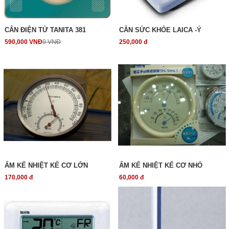
CÂN ĐIỆN TỬ TANITA 381
CÂN SỨC KHỎE LAICA -Ý
590,000 VNĐ
0 VNĐ
250,000 đ
ẨM KẾ NHIỆT KẾ CƠ LỚN
ẨM KẾ NHIỆT KẾ CƠ NHỎ
170,000 đ
60,000 đ