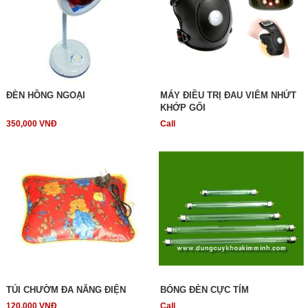
ĐÈN HỒNG NGOẠI
MÁY ĐIỀU TRỊ ĐAU VIÊM NHỨT
KHỚP GỐI
350,000 VNĐ
Call
TÚI CHƯỜM ĐA NĂNG ĐIỆN
BÓNG ĐÈN CỰC TÍM
120,000 VNĐ
Call