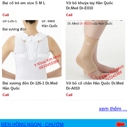
Đai cổ trẻ em size S M L
Vớ bó khuỷa tay Hàn Quốc
Dr.Med Dr-E010
Call
Call
Đai xương đòn Dr-126-1 Dr.Med
Vớ bó cổ chân Hàn Quốc Dr.Med
Hàn Quốc
Dr-A010
Call
Call
xem thêm ...
ĐÈN HỒNG NGOẠI - CHƯỜM