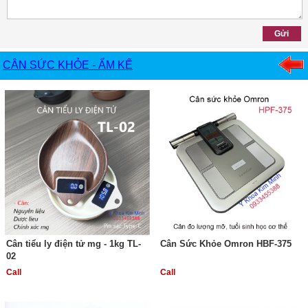
CÂN SỨC KHỎE - ẨM KẾ
Cân tiểu ly điện tử mg - 1kg TL-
Cân Sức Khỏe Omron HBF-375
02
Call
Call