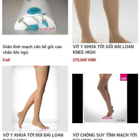
Giãn tĩnh mạch cần kê gối cao
VỚ Y KHOA TỚI GỐI ĐÀI LOAN
chân khi ngủ
KNEE HIGH
Call
270,000 VNĐ
VỚ Y KHOA TỚI ĐÙI ĐÀI LOAN
VỚ CHỐNG SUY TĨNH MẠCH TỚI