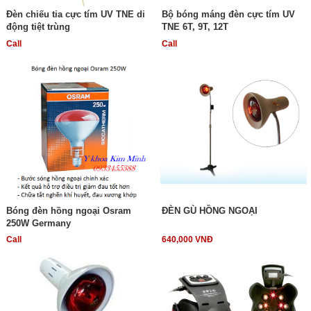
Đèn chiếu tia cực tím UV TNE di
Bộ bóng máng đèn cực tím UV
động tiệt trùng
TNE 6T, 9T, 12T
Call
Call
Bóng đèn hồng ngoại Osram
ĐÈN GÙ HỒNG NGOẠI
250W Germany
Call
640,000 VNĐ