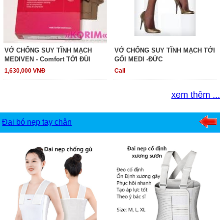
VỚ CHỐNG SUY TĨNH MẠCH
VỚ CHỐNG SUY TĨNH MẠCH TỚI
MEDIVEN - Comfort TỚI ĐÙI
GỐI MEDI -ĐỨC
1,630,000 VNĐ
Call
xem thêm ...
Đai bó nẹp tay chân