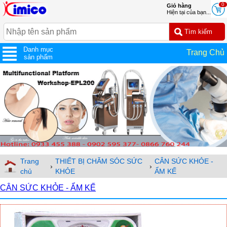
0
Giỏ hàng
Hiện tại của bạn...
Danh mục
Trang Chủ
sản phẩm
Trang
THIẾT BỊ CHĂM SÓC SỨC
CÂN SỨC KHỎE -
›
›
chủ
KHỎE
ẨM KẾ
CÂN SỨC KHỎE - ẨM KẾ