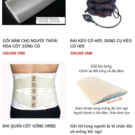
GỐI NẰM CHO NGƯỜI THOÁI
ĐAI KÉO CỔ HƠI, DỤNG CỤ KÉO
HÓA CỘT SỐNG CỔ
CỔ HƠI
250,000 VNĐ
350,000 VNĐ
ĐAI QUẤN CỘT SỐNG ORBE
Gối lót lưng người bị tê chân đùi
và mông khi ngủ