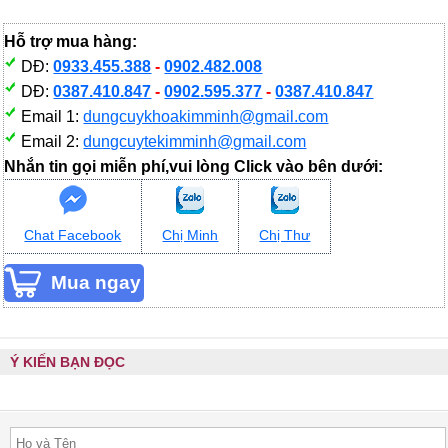
Hỗ trợ mua hàng:
DĐ:
0933.455.388
-
0902.482.008
DĐ:
0387.410.847
-
0902.595.377
-
0387.410.847
Email 1:
dungcuykhoakimminh@gmail.com
Email 2:
dungcuytekimminh@gmail.com
Nhắn tin gọi miễn phí,vui lòng Click vào bên dưới:
Chat Facebook
Chị Minh
Chị Thư
Ý KIẾN BẠN ĐỌC