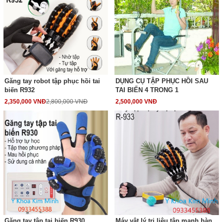
Găng tay robot tập phục hồi tai
DỤNG CỤ TẬP PHỤC HỒI SAU
biến R932
TAI BIẾN 4 TRONG 1
2,350,000 VNĐ
2,800,000 VNĐ
2,500,000 VNĐ
Găng tay tập tai biến R930
Máy vật lý trị liệu tập mạnh bàn