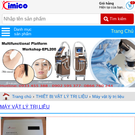
0
Giỏ hàng
Hiện tại của bạn...
Danh mục
Trang Chủ
sản phẩm
Trang chủ
›
THIẾT BỊ VẬT LÝ TRỊ LIỆU
›
Máy vật lý trị liệu
MÁY VẬT LÝ TRỊ LIỆU