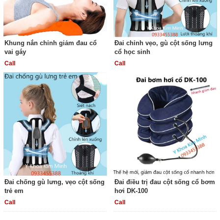
Khung nắn chỉnh giảm đau cổ
Đai chỉnh vẹo, gù cột sống lưng
vai gáy
cổ học sinh
Call
Call
Đai chống gù lưng, vẹo cột sống
Đai điều trị đau cột sống cổ bơm
trẻ em
hơi DK-100
Call
Call