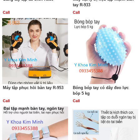
tay R-933
Call
Call
Máy tập phục hồi bàn tay R-953
Bóng bóp tay có dây đeo lực
bóp 5 kg
Call
Call