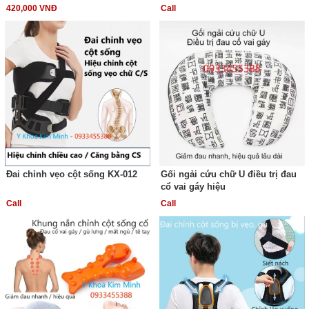
420,000 VNĐ
Call
Đai chỉnh vẹo cột sống KX-012
Gối ngải cứu chữ U điều trị đau
cổ vai gáy hiệu
Call
Call