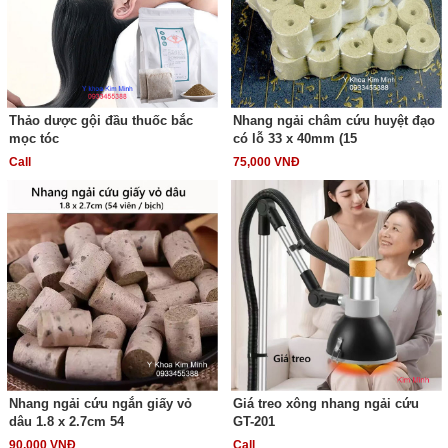
Thảo dược gội đầu thuốc bắc
Nhang ngải châm cứu huyệt đạo
mọc tóc
có lỗ 33 x 40mm (15
Call
75,000 VNĐ
Nhang ngải cứu ngắn giấy vỏ
Giá treo xông nhang ngải cứu
dâu 1.8 x 2.7cm 54
GT-201
90,000 VNĐ
Call