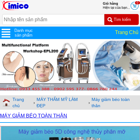
0
Giỏ hàng
Hiện tại của bạn...
Danh mục
Trang Chủ
sản phẩm
Trang
MÁY THẨM MỸ LÀM
Máy giảm béo toàn
›
›
chủ
ĐẸP
thân
MÁY GIẢM BÉO TOÀN THÂN