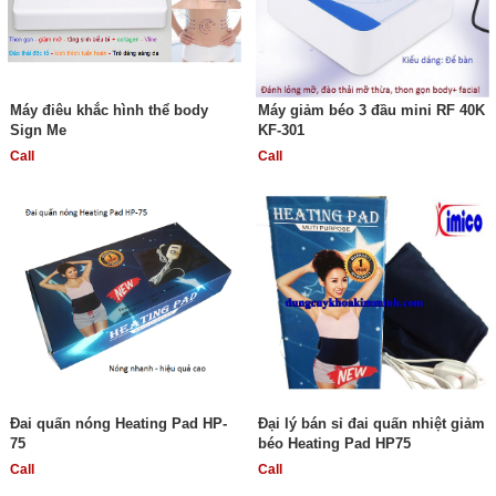
Máy điêu khắc hình thể body
Máy giảm béo 3 đầu mini RF 40K
Sign Me
KF-301
Call
Call
Đai quấn nóng Heating Pad HP-
Đại lý bán sỉ đai quấn nhiệt giảm
75
béo Heating Pad HP75
Call
Call