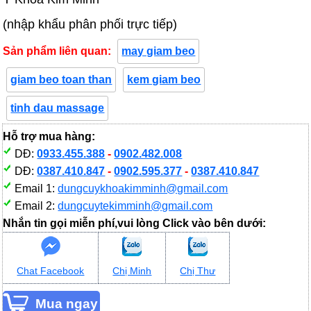
(nhập khẩu phân phối trực tiếp)
Sản phẩm liên quan:
may giam beo
giam beo toan than
kem giam beo
tinh dau massage
Hỗ trợ mua hàng:
DĐ:
0933.455.388
-
0902.482.008
DĐ:
0387.410.847
-
0902.595.377
-
0387.410.847
Email 1:
dungcuykhoakimminh@gmail.com
Email 2:
dungcuytekimminh@gmail.com
Nhắn tin gọi miễn phí,vui lòng Click vào bên dưới:
Chat Facebook
Chị Minh
Chị Thư