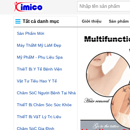
Tất cả danh mục
Giới thiệu
Sản phẩm
Sản Phẩm Mới
Máy ThẩM Mỹ LàM Đẹp
Mỹ PhẩM - Phụ Liệu Spa
ThiêT Bị Y Tế Bệnh Viện
Vật Tư Tiêu Hao Y Tế
Chăm SóC Người Bệnh Tại Nhà
ThiếT Bị Chăm Sóc Sức Khỏe
ThiếT Bị VậT Lý Trị Liệu
Chăm SóC Gia Đình